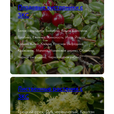
Плодовые кустарники с
ЗКС
Белая смородина, Виноград, Вишня войлочная,
Голубика, Ежевика, Жимолость, Ирга, Йошта,
Калина, Кизил, Клюква, Красная смородина,
Крыжовник, Малина, Малиновое дерево, Облепиха,
Черная смородина, Черноплодная рябина.
Лиственные растения с
ЗКС
Грецкий орех, Дуб черешчатый, Каштан