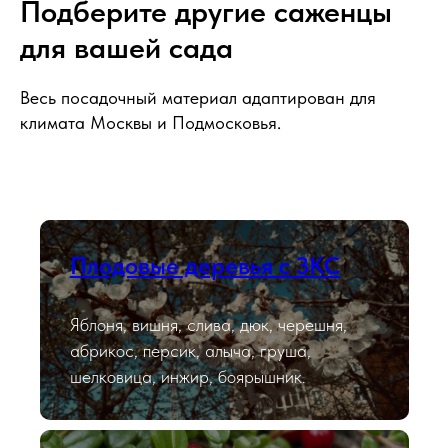
Подберите другие саженцы
для вашей сада
Весь посадочный материал адаптирован для
климата Москвы и Подмосковья.
Плодовые деревья с ЗКС
Яблоня, вишня, слива, дюк, черешня,
абрикос, персик, алыча, груша,
шелковица, инжир, боярышник.