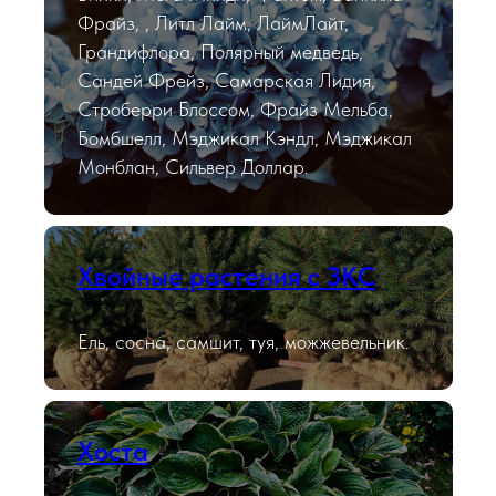
Фрайз, , Литл Лайм, ЛаймЛайт,
Грандифлора, Полярный медведь,
Сандей Фрейз, Самарская Лидия,
Строберри Блоссом, Фрайз Мельба,
Бомбшелл, Мэджикал Кэндл, Мэджикал
Монблан, Сильвер Доллар.
Хвойные растения с ЗКС
Ель, сосна, самшит, туя, можжевельник.
Хоста