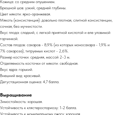
Кожица: со средним опушением.
Брюшной шов: узкий, средней глубины.
Цвет мякоти: ярко-оранжевая.
Мякоть (консистенция): довольно плотная, слитной консистенции,
сочная, без мучнистости.
Вкус плода: сладкий, с легкой приятной кислотой и еле уловимой
горчинкой.
Состав плодов: сахаров - 8,9% (из которых моносахара - 1,9% и
7% сахароза), титруемых кислот - 2,6%.
Размер косточки: средняя, массой 2-3 м.
Отделяемость косточки от мякоти: свободная.
Вкус ядра: горький.
Внешний вид: красивый.
Дегустационная оценка: 4,7 балла.
Выращивание
Зимостойкость: хорошая.
Устойчивость к клястероспориозу: 1-2 балла.
Устойчивость к монилиальному ожогу: хорошая.