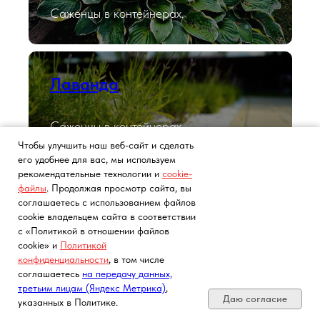
Саженцы в контейнерах.
Лаванда
Саженцы в контейнерах.
Чтобы улучшить наш веб-сайт и сделать
его удобнее для вас, мы используем
рекомендательные технологии и
cookie-
файлы
. Продолжая просмотр сайта, вы
Розы с ЗКС
соглашаетесь с использованием файлов
cookie владельцем сайта в соответствии
с «Политикой в отношении файлов
Роза английская, флорибунда, спрей
cookie» и
Политикой
(пионовидная), плетистая, чайно-гибридная.
конфиденциальности
, в том числе
Почта, телефон, Telegram, Мах
соглашаетесь
на передачу данных,
третьим лицам (Яндекс Метрика)
,
Даю согласие
указанных в Политике.