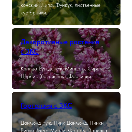
конский, Липа, Фундук, лиственные
кустарники.
Декоративные растения
с ЗКС
Калина Бульденеж, Миндаль, Сирень,
Церсис (багрянник), Форзиция.
Гортензия с ЗКС
Даймонд Руж, Пинк Даймонд, Пинки
Винки, Мега Минди, Фантом, Ванилла