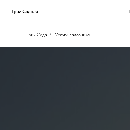
Tрии Сада.ru
Трии Сада
Услуги садовника
/