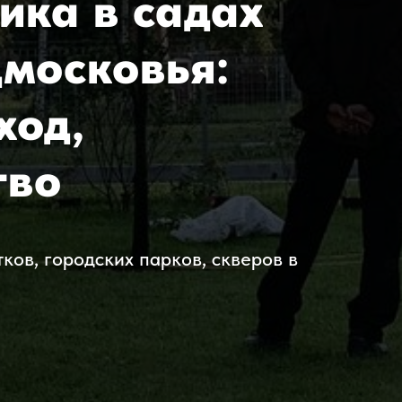
ика в садах
московья:
ход,
тво
ков, городских парков, скверов в