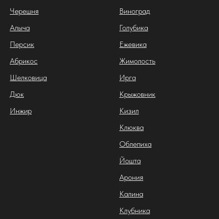
Черешня
Виноград
Алыча
Голубика
Персик
Ежевика
Абрикос
Жимолость
Шелковица
Ирга
Дюк
Крыжовник
Инжир
Кизил
Клюква
Облепиха
Йошта
Арония
Калина
Клубника