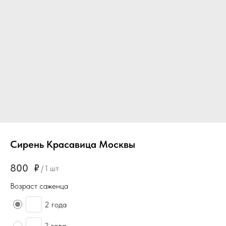
Сирень Красавица Москвы
800
₽
/
1 шт
Возраст саженца
2 года
3 года