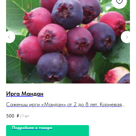
Ирга Мандан
Ро
Саженцы ирги «Мандан» от 2 до 8 лет. Корневая
Са
система закрытая. Саженцы поставляются в
ги
500
₽
80
/
1 шт
контейнерах (горшках).
Са
Подробнее о товаре