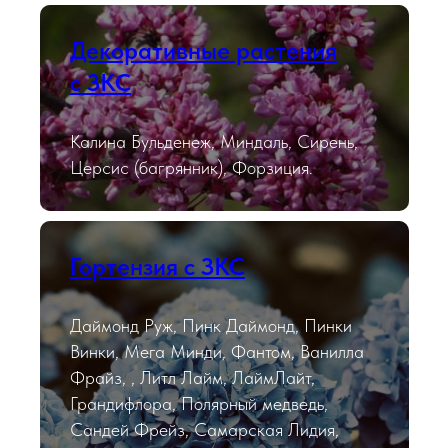
Декоративные растения
с ЗКС
Калина Бульденеж, Миндаль, Сирень,
Церсис (багрянник), Форзиция.
Гортензия с ЗКС
Даймонд Руж, Пинк Даймонд, Пинки
Винки, Мега Минди, Фантом, Ванилла
Фрайз, , Литл Лайм, ЛаймЛайт,
Грандифлора, Полярный медведь,
Сандей Фрейз, Самарская Лидия,