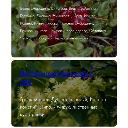
Белая смородина, Виноград, Вишня войлочная,
Голубика, Ежевика, Жимолость, Ирга, Йошта,
Калина, Кизил, Клюква, Красная смородина,
Крыжовник, Малина, Малиновое дерево, Облепиха,
Черная смородина, Черноплодная рябина.
Лиственные растения с
ЗКС
Грецкий орех, Дуб черешчатый, Каштан
конский, Липа, Фундук, лиственные
кустарники.