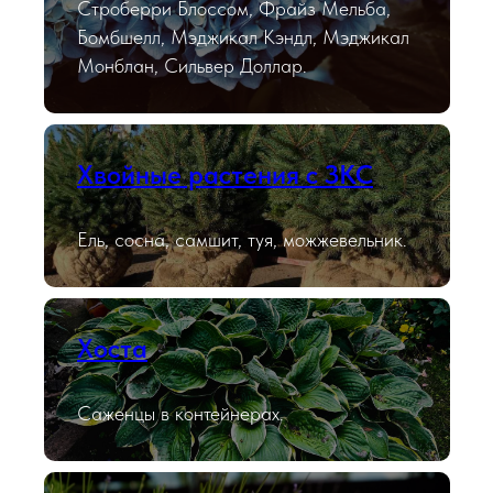
Строберри Блоссом, Фрайз Мельба,
Бомбшелл, Мэджикал Кэндл, Мэджикал
Монблан, Сильвер Доллар.
Хвойные растения с ЗКС
Ель, сосна, самшит, туя, можжевельник.
Хоста
Саженцы в контейнерах.