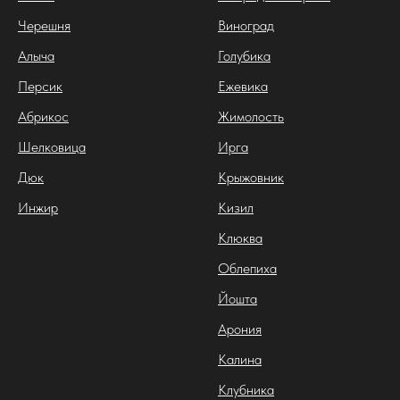
Черешня
Виноград
Алыча
Голубика
Персик
Ежевика
Абрикос
Жимолость
Шелковица
Ирга
Дюк
Крыжовник
Инжир
Кизил
Клюква
Облепиха
Йошта
Арония
Калина
Клубника