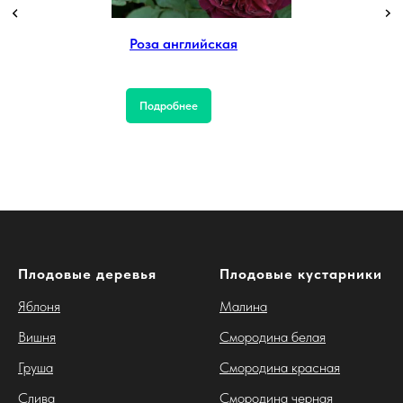
Роза английская
Подробнее
Плодовые деревья
Плодовые кустарники
Яблоня
Малина
Вишня
Смородина белая
Груша
Смородина красная
Слива
Смородина черная