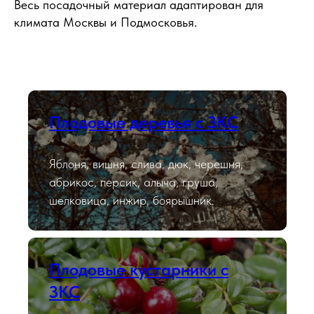
Весь посадочный материал адаптирован для
климата Москвы и Подмосковья.
Плодовые деревья с ЗКС
Яблоня, вишня, слива, дюк, черешня,
абрикос, персик, алыча, груша,
шелковица, инжир, боярышник.
Плодовые кустарники с
ЗКС