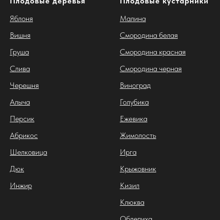
Плодовые деревья
Плодовые кустарники
Яблоня
Малина
Вишня
Смородина белая
Груша
Смородина красная
Слива
Смородина черная
Черешня
Виноград
Алыча
Голубика
Персик
Ежевика
Абрикос
Жимолость
Шелковица
Ирга
Дюк
Крыжовник
Инжир
Кизил
Клюква
Облепиха