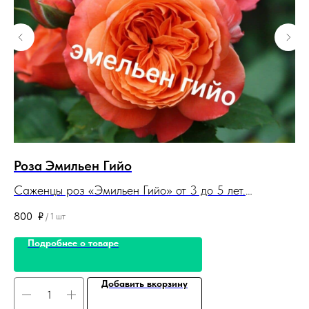
Роза Эмильен Гийо
К
Саженцы роз «Эмильен Гийо» от 3 до 5 лет.
Са
Корневая система закрытая. Саженцы поставляются
5 
800
₽
75
/
1 шт
в контейнерах (горшках).
за
Подробнее о товаре
Добавить вкорзину