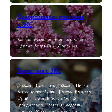
Декоративные растения
с ЗКС
Калина Бульденеж, Миндаль, Сирень,
Церсис (багрянник), Форзиция.
Гортензия с ЗКС
Даймонд Руж, Пинк Даймонд, Пинки
Винки, Мега Минди, Фантом, Ванилла
Фрайз, , Литл Лайм, ЛаймЛайт,
Грандифлора, Полярный медведь,
Сандей Фрейз, Самарская Лидия,