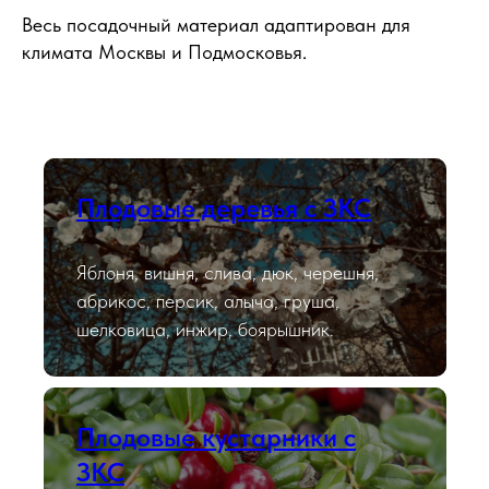
Весь посадочный материал адаптирован для
климата Москвы и Подмосковья.
Плодовые деревья с ЗКС
Яблоня, вишня, слива, дюк, черешня,
абрикос, персик, алыча, груша,
шелковица, инжир, боярышник.
Плодовые кустарники с
ЗКС