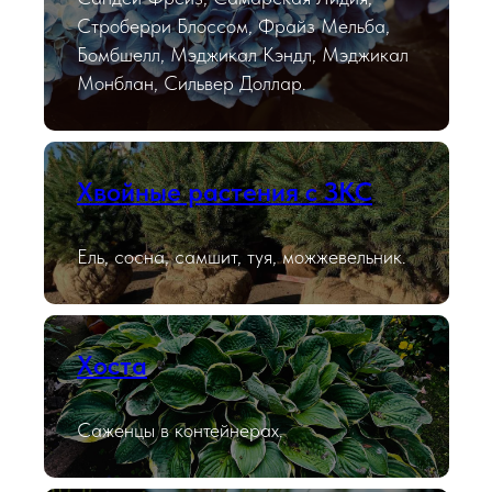
Строберри Блоссом, Фрайз Мельба,
Бомбшелл, Мэджикал Кэндл, Мэджикал
Монблан, Сильвер Доллар.
Хвойные растения с ЗКС
Ель, сосна, самшит, туя, можжевельник.
Хоста
Саженцы в контейнерах.