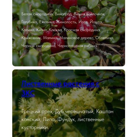
Белая смородина, Виноград, Вишня войлочная,
Голубика, Ежевика, Жимолость, Ирга, Йошта,
Калина, Кизил, Клюква, Красная смородина,
Крыжовник, Малина, Малиновое дерево, Облепиха,
Черная смородина, Черноплодная рябина.
Лиственные растения с
ЗКС
Грецкий орех, Дуб черешчатый, Каштан
конский, Липа, Фундук, лиственные
кустарники.