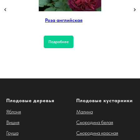
Роза английская
Подробнее
Плодовые деревья
Плодовые кустарники
Яблоня
Малина
Вишня
Смородина белая
Груша
Смородина красная