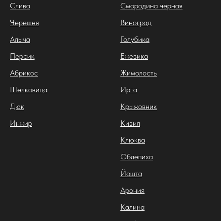
Слива
Смородина черная
Черешня
Виноград
Алыча
Голубика
Персик
Ежевика
Абрикос
Жимолость
Шелковица
Ирга
Дюк
Крыжовник
Инжир
Кизил
Клюква
Облепиха
Йошта
Арония
Калина