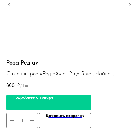
Роза Ред ай
К
Саженцы роз «Ред ай» от 2 до 5 лет. Чайно-
Са
гибридная роза. Корневая система закрытая.
си
800
₽
55
/
1 шт
Саженцы поставляются в контейнерах (горшках).
ко
Подробнее о товаре
Добавить вкорзину