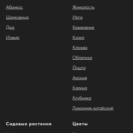
Абрикос
Жимолость
Шелковица
Ирга
Дюк
Крыжовник
Инжир
Кизил
Клюква
Облепиха
Йошта
Арония
Калина
Клубника
Лимонник китайский
Садовые растения
Цветы