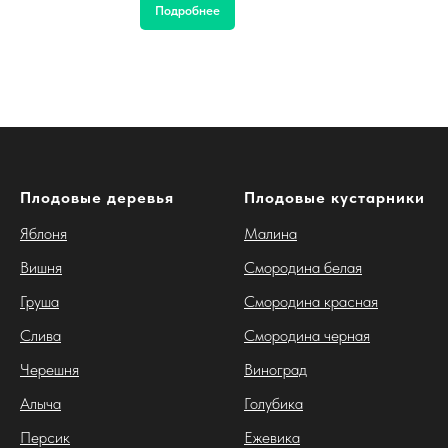
Подробнее
Плодовые деревья
Плодовые кустарники
Яблоня
Малина
Вишня
Смородина белая
Груша
Смородина красная
Слива
Смородина черная
Черешня
Виноград
Алыча
Голубика
Персик
Ежевика