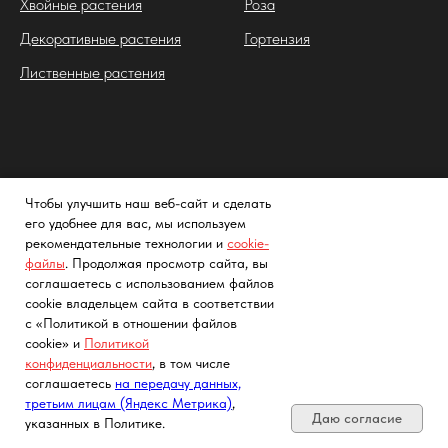
Хвойные растения
Роза
Декоративные растения
Гортензия
Лиственные растения
Tree Сада
Чтобы улучшить наш веб-сайт и сделать
его удобнее для вас, мы используем
Главная
О компании
рекомендательные технологии и
cookie-
Каталог
Контакты
файлы
. Продолжая просмотр сайта, вы
соглашаетесь с использованием файлов
Услуги
cookie владельцем сайта в соответствии
Достака и оплата
с «Политикой в отношении файлов
cookie» и
Политикой
конфиденциальности
, в том числе
Почта, телефон, Telegram, Мах
Фото и видео саженцев
Партнеры
соглашаетесь
на передачу данных,
третьим лицам (Яндекс Метрика)
,
Заметки садовода
Политика конфиденциальности
Даю согласие
указанных в Политике.
FAQs
Cогласие на обработку