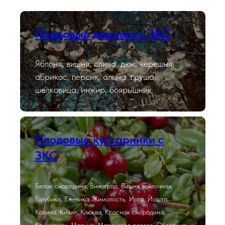
Плодовые деревья с ЗКС
Яблоня, вишня, слива, дюк, черешня,
абрикос, персик, алыча, груша,
шелковица, инжир, боярышник.
Плодовые кустарники с
ЗКС
Белая смородина, Виноград, Вишня войлочная,
Голубика, Ежевика, Жимолость, Ирга, Йошта,
Калина, Кизил, Клюква, Красная смородина,
Крыжовник, Малина, Малиновое дерево, Облепиха,