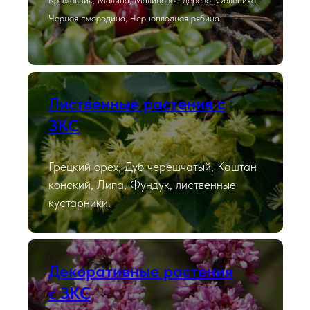
Черная смородина, Черноплодная рябина.
Лиственные растения с
ЗКС
Грецкий орех, Дуб черешчатый, Каштан
конский, Липа, Фундук, лиственные
кустарники.
Декоративные растения
с ЗКС