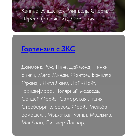
Калина Бульденеж, Миндаль, Сирень,
Церсис (багрянник), Форзиция.
Гортензия с ЗКС
Даймонд Руж, Пинк Даймонд, Пинки
Винки, Мега Минди, Фантом, Ванилла
Фрайз, , Литл Лайм, ЛаймЛайт,
Грандифлора, Полярный медведь,
Сандей Фрейз, Самарская Лидия,
Строберри Блоссом, Фрайз Мельба,
Бомбшелл, Мэджикал Кэндл, Мэджикал
Монблан, Сильвер Доллар.