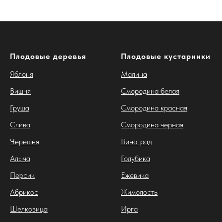
Плодовые деревья
Плодовые кустарники
Яблоня
Малина
Вишня
Смородина белая
Груша
Смородина красная
Слива
Смородина черная
Черешня
Виноград
Алыча
Голубика
Персик
Ежевика
Абрикос
Жимолость
Шелковица
Ирга