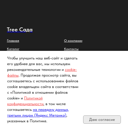
Tree Сада
Главная
О компании
Каталог
Контакты
Услуги
Чтобы улучшить наш веб-сайт и сделать
его удобнее для вас, мы используем
Достака и оплата
рекомендательные технологии и
cookie-
файлы
. Продолжая просмотр сайта, вы
соглашаетесь с использованием файлов
Фото и видео саженцев
Партнеры
cookie владельцем сайта в соответствии
с «Политикой в отношении файлов
Заметки садовода
Политика конфиденциальности
cookie» и
Политикой
FAQs
Cогласие на обработку
конфиденциальности
, в том числе
персональных данных с помощью
Почта, телефон, Telegram, Мах
сервиса «Яндекс.Метрика»
Как выглядят саженцы
соглашаетесь
на передачу данных,
третьим лицам (Яндекс Метрика)
,
Даю согласие
указанных в Политике.