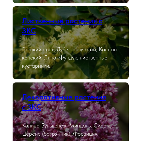
Лиственные растения с
ЗКС
Грецкий орех, Дуб черешчатый, Каштан
конский, Липа, Фундук, лиственные
кустарники.
Декоративные растения
с ЗКС
Калина Бульденеж, Миндаль, Сирень,
Церсис (багрянник), Форзиция.