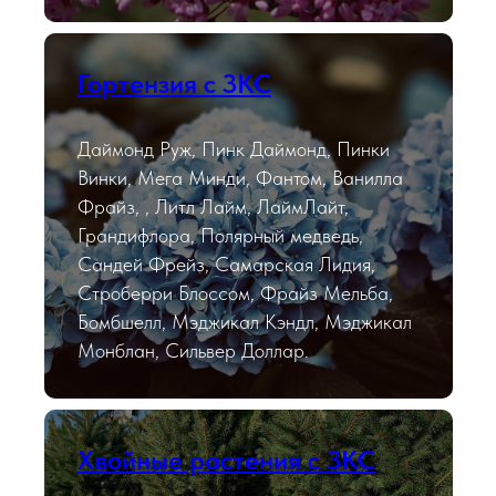
Гортензия с ЗКС
Даймонд Руж, Пинк Даймонд, Пинки
Винки, Мега Минди, Фантом, Ванилла
Фрайз, , Литл Лайм, ЛаймЛайт,
Грандифлора, Полярный медведь,
Сандей Фрейз, Самарская Лидия,
Строберри Блоссом, Фрайз Мельба,
Бомбшелл, Мэджикал Кэндл, Мэджикал
Монблан, Сильвер Доллар.
Хвойные растения с ЗКС