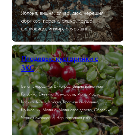
Яблоня, вишня, слива, дюк, черешня,
абрикос, персик, алыча, груша,
шелковица, инжир, боярышник.
Плодовые кустарники с
ЗКС
Белая смородина, Виноград, Вишня войлочная,
Голубика, Ежевика, Жимолость, Ирга, Йошта,
Калина, Кизил, Клюква, Красная смородина,
Крыжовник, Малина, Малиновое дерево, Облепиха,
Черная смородина, Черноплодная рябина.