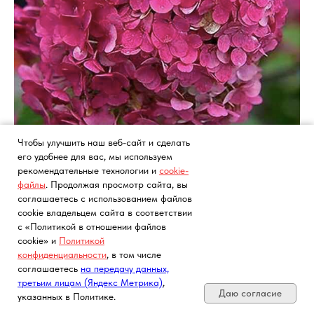
Гортензия Самарская Лидия 4
Чтобы улучшить наш веб-сайт и сделать
его удобнее для вас, мы используем
года
рекомендательные технологии и
cookie-
файлы
. Продолжая просмотр сайта, вы
соглашаетесь с использованием файлов
Цена 2 500
₽
cookie владельцем сайта в соответствии
с «Политикой в отношении файлов
Саженцы метельчатой гортензии «Самарская Лидия» 4 года.
cookie» и
Политикой
Корневая система закрытая. Саженцы поставляются в
конфиденциальности
, в том числе
Почта, телефон, Telegram, Мах
соглашаетесь
на передачу данных,
контейнерах (горшках).
третьим лицам (Яндекс Метрика)
,
Даю согласие
указанных в Политике.
Вид садовой культуры: Гортензия