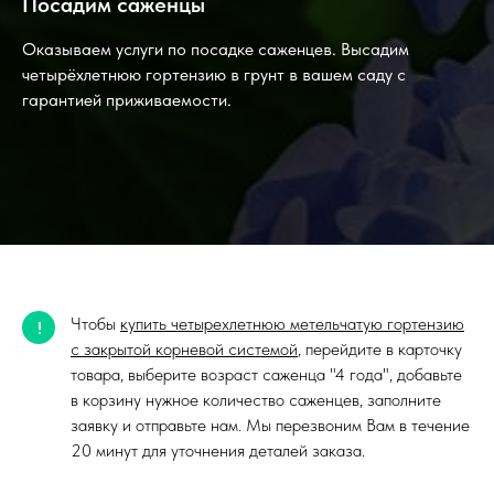
Посадим саженцы
Оказываем услуги по посадке саженцев. Высадим
четырёхлетнюю гортензию в грунт в вашем саду с
гарантией приживаемости.
Чтобы
купить четырехлетнюю метельчатую гортензию
!
с закрытой корневой системой
, перейдите в карточку
товара, выберите возраст саженца "4 года", добавьте
в корзину нужное количество саженцев, заполните
заявку и отправьте нам. Мы перезвоним Вам в течение
20 минут для уточнения деталей заказа.