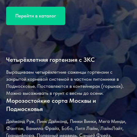
Перейти в каталог
Четырёхлетняя гортензия с ЗКС
Выращиваем четырёхлетние саженцы гортензии с
закрытой корневой системой в частном питомнике в
Подмосковье. Поставляются в контейнерах (горшках).
Можно высаживать в грунт с весны до осени.
Морозостойкие сорта Москвы и
Подмосковья
Даймонд Руж, Пинк Даймонд, Пинки Винки, Мега Минди,
Фантом, Ванилла Фрайз, Бобо, Литл Лайм, ЛаймЛайт,
Грандифлора, Полярный медведь, Сандей Фрейз,