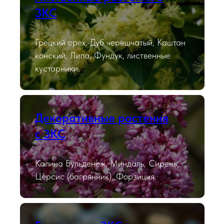
ЗКС
Грецкий орех, Дуб черешчатый, Каштан
конский, Липа, Фундук, лиственные
кустарники.
Декоративные растения
с ЗКС
Калина Бульденеж, Миндаль, Сирень,
Церсис (багрянник), Форзиция.