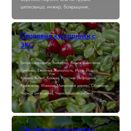
шелковица, инжир, боярышник.
Плодовые кустарники с
ЗКС
Белая смородина, Виноград, Вишня войлочная,
Голубика, Ежевика, Жимолость, Ирга, Йошта,
Калина, Кизил, Клюква, Красная смородина,
Крыжовник, Малина, Малиновое дерево, Облепиха,
Черная смородина, Черноплодная рябина.
Лиственные растения с