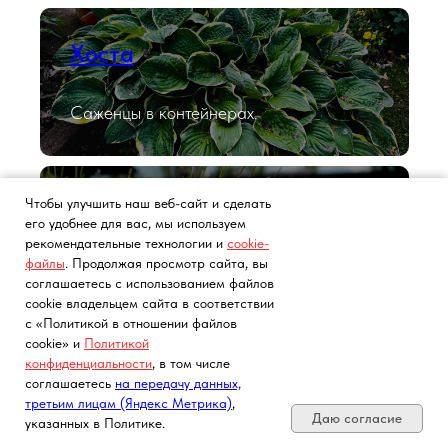
Хоста
Саженцы в контейнерах.
Чтобы улучшить наш веб-сайт и сделать
Лаванда
его удобнее для вас, мы используем
рекомендательные технологии и
cookie-
файлы
. Продолжая просмотр сайта, вы
Саженцы в контейнерах.
соглашаетесь с использованием файлов
cookie владельцем сайта в соответствии
с «Политикой в отношении файлов
cookie» и
Политикой
конфиденциальности
, в том числе
Розы с ЗКС
Почта, телефон, Telegram, Мах
соглашаетесь
на передачу данных,
третьим лицам (Яндекс Метрика)
,
Роза английская, флорибунда, спрей
Даю согласие
указанных в Политике.
(пионовидная), плетистая, чайно-гибридная.