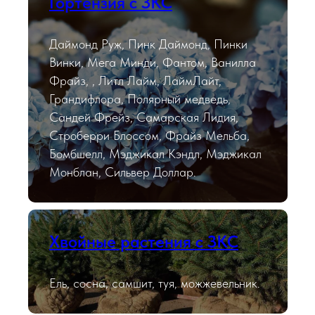
Гортензия с ЗКС
Даймонд Руж, Пинк Даймонд, Пинки
Винки, Мега Минди, Фантом, Ванилла
Фрайз, , Литл Лайм, ЛаймЛайт,
Грандифлора, Полярный медведь,
Сандей Фрейз, Самарская Лидия,
Строберри Блоссом, Фрайз Мельба,
Бомбшелл, Мэджикал Кэндл, Мэджикал
Монблан, Сильвер Доллар.
Хвойные растения с ЗКС
Ель, сосна, самшит, туя, можжевельник.