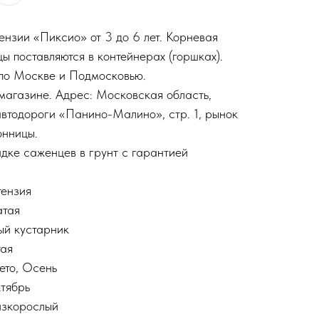
ензии «Пиксио» от 3 до 6 лет. Корневая
ы поставляются в контейнерах (горшках).
 по Москве и Подмосковью.
магазине. Адрес: Московская область,
автодороги «Панино-Малино», стр. 1, рынок
онницы.
дке саженцев в грунт с гарантией
тензия
атая
ый кустарник
тая
ето, Осень
тябрь
изкорослый