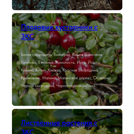
Плодовые кустарники с
ЗКС
Белая смородина, Виноград, Вишня войлочная,
Голубика, Ежевика, Жимолость, Ирга, Йошта,
Калина, Кизил, Клюква, Красная смородина,
Крыжовник, Малина, Малиновое дерево, Облепиха,
Черная смородина, Черноплодная рябина.
Лиственные растения с
ЗКС