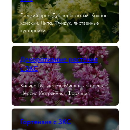
Грецкий орех, Дуб черешчатый, Каштан
конский, Липа, Фундук, лиственные
кустарники.
Декоративные растения
с ЗКС
Калина Бульденеж, Миндаль, Сирень,
Церсис (багрянник), Форзиция.
Гортензия с ЗКС