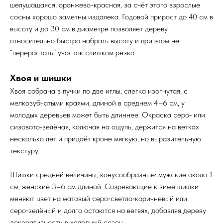
шелушащаяся, оранжево-красная, за счёт этого взрослые
сосны хорошо заметны издалека. Годовой прирост до 40 см в
высоту и до 30 см в диаметре позволяет дереву
относительно быстро набрать высоту и при этом не
“перерастать” участок слишком резко.​
Хвоя и шишки
Хвоя собрана в пучки по две иглы, слегка изогнутая, с
мелкозубчатыми краями, длиной в среднем 4–6 см, у
молодых деревьев может быть длиннее. Окраска серо‑ или
сизовато‑зелёная, колючая на ощупь, держится на ветках
несколько лет и придаёт кроне мягкую, но выразительную
текстуру.​
Шишки средней величины, конусообразные: мужские около 1
см, женские 3–6 см длиной. Созревающие к зиме шишки
меняют цвет на матовый серо‑светло‑коричневый или
серо‑зелёный и долго остаются на ветвях, добавляя дереву
декоративности в холодный сезон.​