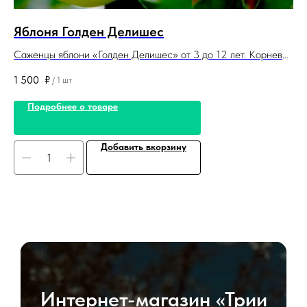
Яблоня Голден Делишес
Р
Саженцы яблони «Голден Делишес» от 3 до 12 лет. Корневая
Са
система закрытая. Поставляется в контейнерах и комах.
Ко
1 500
₽
80
/
1 шт
ко
Подробнее о товаре
Добавить вкорзину
Интернет-магазин «Трии