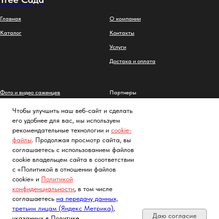
Главная
О компании
Каталог
Контакты
Услуги
Достака и оплата
Фото и видео саженцев
Партнеры
Заметки садовода
Политика конфиденциальности
Чтобы улучшить наш веб-сайт и сделать
его удобнее для вас, мы используем
FAQs
Cогласие на обработку персональных
данных с помощью сервиса
рекомендательные технологии и
cookie-
«Яндекс.Метрика»
Как выглядят саженцы
файлы
. Продолжая просмотр сайта, вы
соглашаетесь с использованием файлов
cookie владельцем сайта в соответствии
с «Политикой в отношении файлов
cookie» и
Политикой
конфиденциальности
, в том числе
Почта, телефон, Telegram, Мах
соглашаетесь
на передачу данных,
третьим лицам (Яндекс Метрика)
,
Даю согласие
указанных в Политике.