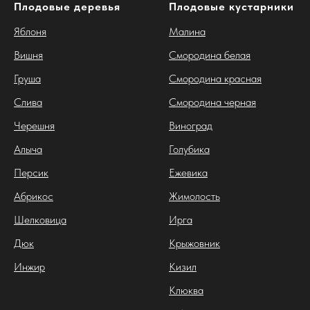
Плодовые деревья
Плодовые кустарники
Яблоня
Малина
Вишня
Смородина белая
Груша
Смородина красная
Слива
Смородина черная
Черешня
Виноград
Алыча
Голубика
Персик
Ежевика
Абрикос
Жимолость
Шелковица
Ирга
Дюк
Крыжовник
Инжир
Кизил
Клюква