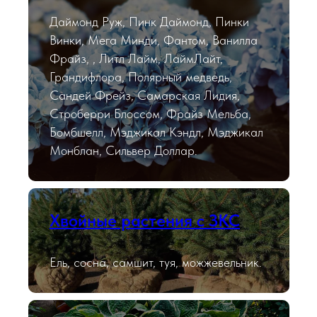
Даймонд Руж, Пинк Даймонд, Пинки
Винки, Мега Минди, Фантом, Ванилла
Фрайз, , Литл Лайм, ЛаймЛайт,
Грандифлора, Полярный медведь,
Сандей Фрейз, Самарская Лидия,
Строберри Блоссом, Фрайз Мельба,
Бомбшелл, Мэджикал Кэндл, Мэджикал
Монблан, Сильвер Доллар.
Хвойные растения с ЗКС
Ель, сосна, самшит, туя, можжевельник.