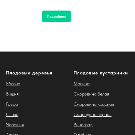
Подробнее
Плодовые деревья
Плодовые кустарники
Яблоня
Малина
Вишня
Смородина белая
Груша
Смородина красная
Слива
Смородина черная
Черешня
Виноград
Алыча
Голубика