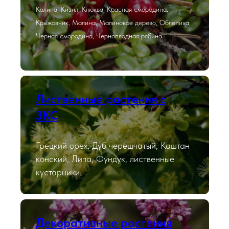
Калина, Кизил, Клюква, Красная смородина,
Крыжовник, Малина, Малиновое дерево, Облепиха,
Черная смородина, Черноплодная рябина.
Лиственные растения с
ЗКС
Грецкий орех, Дуб черешчатый, Каштан
конский, Липа, Фундук, лиственные
кустарники.
Декоративные растения