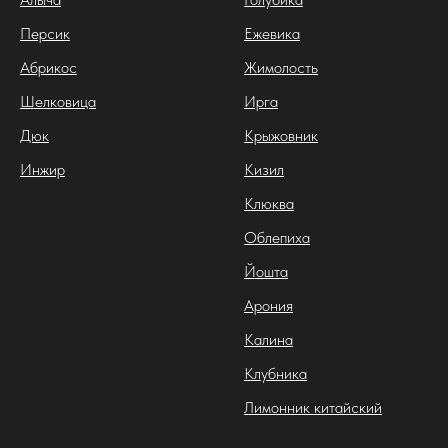
Персик
Ежевика
Абрикос
Жимолость
Шелковица
Ирга
Дюк
Крыжовник
Инжир
Кизил
Клюква
Облепиха
Йошта
Арония
Калина
Клубника
Лимонник китайский