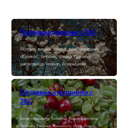
Плодовые деревья с ЗКС
Яблоня, вишня, слива, дюк, черешня,
абрикос, персик, алыча, груша,
шелковица, инжир, боярышник.
Плодовые кустарники с
ЗКС
Белая смородина, Виноград, Вишня войлочная,
Голубика, Ежевика, Жимолость, Ирга, Йошта,