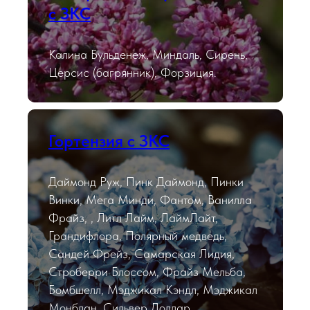
с ЗКС
Калина Бульденеж, Миндаль, Сирень,
Церсис (багрянник), Форзиция.
Гортензия с ЗКС
Даймонд Руж, Пинк Даймонд, Пинки
Винки, Мега Минди, Фантом, Ванилла
Фрайз, , Литл Лайм, ЛаймЛайт,
Грандифлора, Полярный медведь,
Сандей Фрейз, Самарская Лидия,
Строберри Блоссом, Фрайз Мельба,
Бомбшелл, Мэджикал Кэндл, Мэджикал
Монблан, Сильвер Доллар.