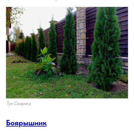
Туя Смарагд
Боярышник