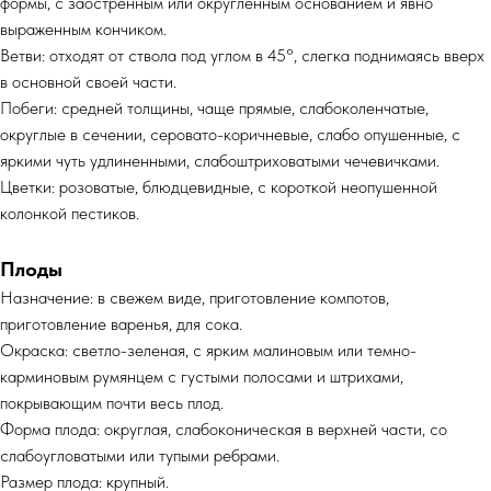
формы, с заостренным или округленным основанием и явно
выраженным кончиком.
Ветви: отходят от ствола под углом в 45°, слегка поднимаясь вверх
в основной своей части.
Побеги: средней толщины, чаще прямые, слабоколенчатые,
округлые в сечении, серовато-коричневые, слабо опушенные, с
яркими чуть удлиненными, слабоштриховатыми чечевичками.
Цветки: розоватые, блюдцевидные, с короткой неопушенной
колонкой пестиков.
Плоды
Назначение: в свежем виде, приготовление компотов,
приготовление варенья, для сока.
Окраска: светло-зеленая, с ярким малиновым или темно-
карминовым румянцем с густыми полосами и штрихами,
покрывающим почти весь плод.
Форма плода: округлая, слабоконическая в верхней части, со
слабоугловатыми или тупыми ребрами.
Размер плода: крупный.