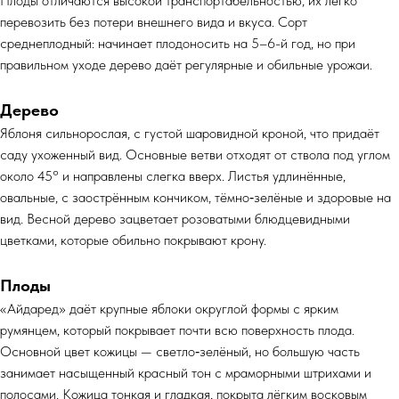
Плоды отличаются высокой транспортабельностью, их легко
перевозить без потери внешнего вида и вкуса. Сорт
среднеплодный: начинает плодоносить на 5–6-й год, но при
правильном уходе дерево даёт регулярные и обильные урожаи.
Дерево
Яблоня сильнорослая, с густой шаровидной кроной, что придаёт
саду ухоженный вид. Основные ветви отходят от ствола под углом
около 45° и направлены слегка вверх. Листья удлинённые,
овальные, с заострённым кончиком, тёмно‑зелёные и здоровые на
вид. Весной дерево зацветает розоватыми блюдцевидными
цветками, которые обильно покрывают крону.
Плоды
«Айдаред» даёт крупные яблоки округлой формы с ярким
румянцем, который покрывает почти всю поверхность плода.
Основной цвет кожицы — светло‑зелёный, но большую часть
занимает насыщенный красный тон с мраморными штрихами и
полосами. Кожица тонкая и гладкая, покрыта лёгким восковым