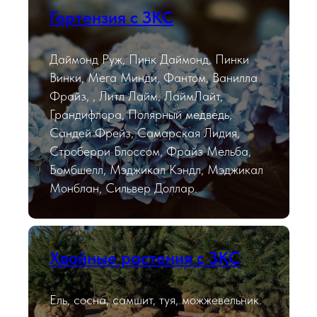
Гортензия с ЗКС
Даймонд Руж, Пинк Даймонд, Пинки
Винки, Мега Минди, Фантом, Ванилла
Фрайз, , Литл Лайм, ЛаймЛайт,
Грандифлора, Полярный медведь,
Сандей Фрейз, Самарская Лидия,
Строберри Блоссом, Фрайз Мельба,
Бомбшелл, Мэджикал Кэндл, Мэджикал
Монблан, Сильвер Доллар.
Хвойные растения с ЗКС
Ель, сосна, самшит, туя, можжевельник.