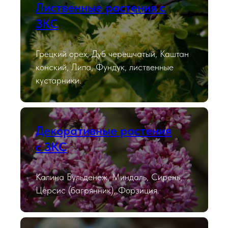
Лиственные растения с
ЗКС
Грецкий орех, Дуб черешчатый, Каштан
конский, Липа, Фундук, лиственные
кустарники.
Декоративные растения
с ЗКС
Калина Бульденеж, Миндаль, Сирень,
Церсис (багрянник), Форзиция.