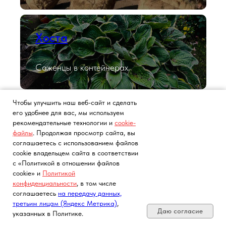
Хоста
Саженцы в контейнерах.
Чтобы улучшить наш веб-сайт и сделать
его удобнее для вас, мы используем
Лаванда
рекомендательные технологии и
cookie-
файлы
. Продолжая просмотр сайта, вы
соглашаетесь с использованием файлов
Саженцы в контейнерах.
cookie владельцем сайта в соответствии
с «Политикой в отношении файлов
cookie» и
Политикой
конфиденциальности
, в том числе
Почта, телефон, Telegram, Мах
соглашаетесь
на передачу данных,
Розы с ЗКС
третьим лицам (Яндекс Метрика)
,
Даю согласие
указанных в Политике.
Роза английская, флорибунда, спрей