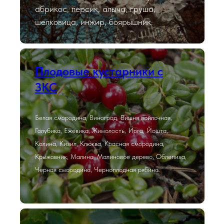
абрикос, персик, алыча, груша,
шелковица, инжир, боярышник.
Плодовые кустарники с
ЗКС
Белая смородина, Виноград, Вишня войлочная,
Голубика, Ежевика, Жимолость, Ирга, Йошта,
Калина, Кизил, Клюква, Красная смородина,
Крыжовник, Малина, Малиновое дерево, Облепиха,
Черная смородина, Черноплодная рябина.