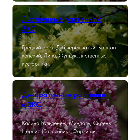
Лиственные растения с
ЗКС
Грецкий орех, Дуб черешчатый, Каштан
конский, Липа, Фундук, лиственные
кустарники.
Декоративные растения
с ЗКС
Калина Бульденеж, Миндаль, Сирень,
Церсис (багрянник), Форзиция.