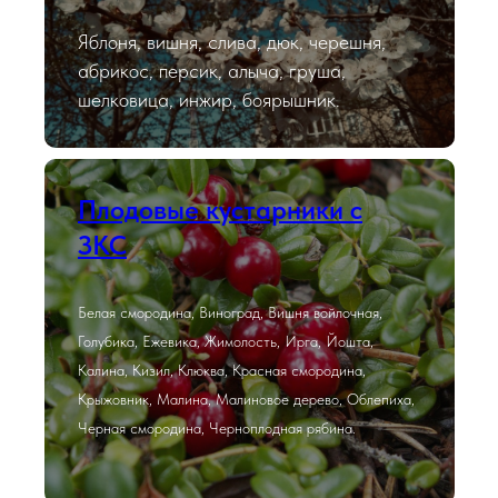
Яблоня, вишня, слива, дюк, черешня,
абрикос, персик, алыча, груша,
шелковица, инжир, боярышник.
Плодовые кустарники с
ЗКС
Белая смородина, Виноград, Вишня войлочная,
Голубика, Ежевика, Жимолость, Ирга, Йошта,
Калина, Кизил, Клюква, Красная смородина,
Крыжовник, Малина, Малиновое дерево, Облепиха,
Черная смородина, Черноплодная рябина.