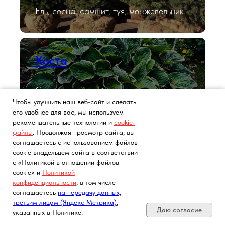
Ель, сосна, самшит, туя, можжевельник.
Хоста
Саженцы в контейнерах.
Чтобы улучшить наш веб-сайт и сделать
его удобнее для вас, мы используем
рекомендательные технологии и
cookie-
файлы
. Продолжая просмотр сайта, вы
Лаванда
соглашаетесь с использованием файлов
cookie владельцем сайта в соответствии
с «Политикой в отношении файлов
Саженцы в контейнерах.
cookie» и
Политикой
конфиденциальности
, в том числе
Почта, телефон, Telegram, Мах
соглашаетесь
на передачу данных,
третьим лицам (Яндекс Метрика)
,
Даю согласие
указанных в Политике.
Розы с ЗКС