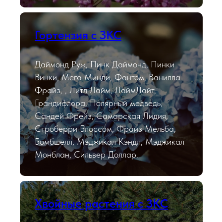
Гортензия с ЗКС
Даймонд Руж, Пинк Даймонд, Пинки
Винки, Мега Минди, Фантом, Ванилла
Фрайз, , Литл Лайм, ЛаймЛайт,
Грандифлора, Полярный медведь,
Сандей Фрейз, Самарская Лидия,
Строберри Блоссом, Фрайз Мельба,
Бомбшелл, Мэджикал Кэндл, Мэджикал
Монблан, Сильвер Доллар.
Хвойные растения с ЗКС