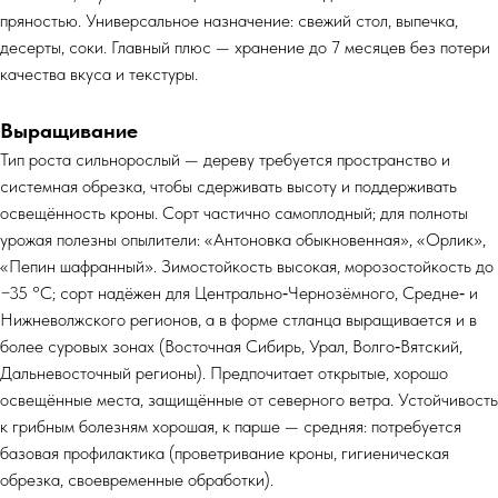
пряностью. Универсальное назначение: свежий стол, выпечка,
десерты, соки. Главный плюс — хранение до 7 месяцев без потери
качества вкуса и текстуры.
Выращивание
Тип роста сильнорослый — дереву требуется пространство и
системная обрезка, чтобы сдерживать высоту и поддерживать
освещённость кроны. Сорт частично самоплодный; для полноты
урожая полезны опылители: «Антоновка обыкновенная», «Орлик»,
«Пепин шафранный». Зимостойкость высокая, морозостойкость до
−35 °C; сорт надёжен для Центрально‑Чернозёмного, Средне‑ и
Нижневолжского регионов, а в форме стланца выращивается и в
более суровых зонах (Восточная Сибирь, Урал, Волго‑Вятский,
Дальневосточный регионы). Предпочитает открытые, хорошо
освещённые места, защищённые от северного ветра. Устойчивость
к грибным болезням хорошая, к парше — средняя: потребуется
базовая профилактика (проветривание кроны, гигиеническая
обрезка, своевременные обработки).