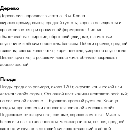
Дерево
Дерево сильнорослое: высота 5–8 м. Крона
широкопирамидальная, средней густоты, хорошо освещается и
проветривается при правильной формировке. Листья
тёмно‑зелёные, широкие, обратнояйцевидные, с заметным
опушением и лёгким сероватым блеском. Побеги прямые, средней
толщины, слегка коленчатые, коричневатые, умеренно опушённые.
Цветки крупные, с розовыми лепестками, обильно покрывают
дерево весной.
Плоды
Плоды среднего размера, около 120 г, округло‑конической или
«стаканчатой» формы. Основной цвет кожицы желтовато‑зелёный;
на солнечной стороне — буровато‑красный румянец. Кожица
гладкая, при хранении становится приятной «маслянистой».
Подкожные точки крупные, светлые, хорошо заметные. Мякоть
белая или слегка зеленоватая, мелкозернистая, сочная, средней
плотности; вкус освежающий кисловато‑сладкий с лёгкой