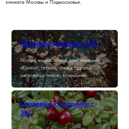
климата Москвы и Подмосковья.
Плодовые деревья с ЗКС
Яблоня, вишня, слива, дюк, черешня,
абрикос, персик, алыча, груша,
шелковица, инжир, боярышник.
Плодовые кустарники с
ЗКС