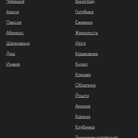
Черешня
Виноград
Алыча
Голубика
Персик
Ежевика
Абрикос
Жимолость
Шелковица
Ирга
Дюк
Крыжовник
Инжир
Кизил
Клюква
Облепиха
Йошта
Арония
Калина
Клубника
Лимонник китайский