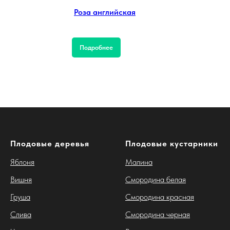
Роза английская
Подробнее
Плодовые деревья
Плодовые кустарники
Яблоня
Малина
Вишня
Смородина белая
Груша
Смородина красная
Слива
Смородина черная