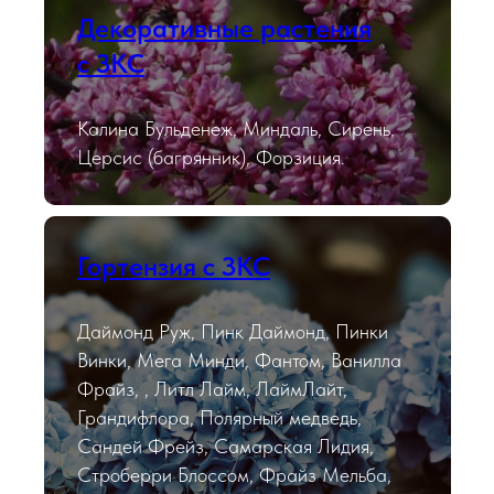
Декоративные растения
с ЗКС
Калина Бульденеж, Миндаль, Сирень,
Церсис (багрянник), Форзиция.
Гортензия с ЗКС
Даймонд Руж, Пинк Даймонд, Пинки
Винки, Мега Минди, Фантом, Ванилла
Фрайз, , Литл Лайм, ЛаймЛайт,
Грандифлора, Полярный медведь,
Сандей Фрейз, Самарская Лидия,
Строберри Блоссом, Фрайз Мельба,