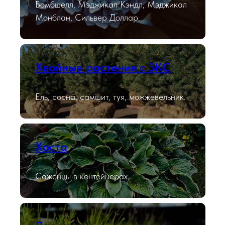
Бомбшелл, Мэджикал Кэндл, Мэджикал
Монблан, Сильвер Доллар.
Хвойные растения с ЗКС
Ель, сосна, самшит, туя, можжевельник.
Хоста
Саженцы в контейнерах.