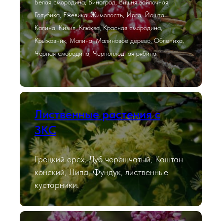
Белая смородина, Виноград, Вишня войлочная,
Голубика, Ежевика, Жимолость, Ирга, Йошта,
Калина, Кизил, Клюква, Красная смородина,
Крыжовник, Малина, Малиновое дерево, Облепиха,
Черная смородина, Черноплодная рябина.
Лиственные растения с
ЗКС
Грецкий орех, Дуб черешчатый, Каштан
конский, Липа, Фундук, лиственные
кустарники.