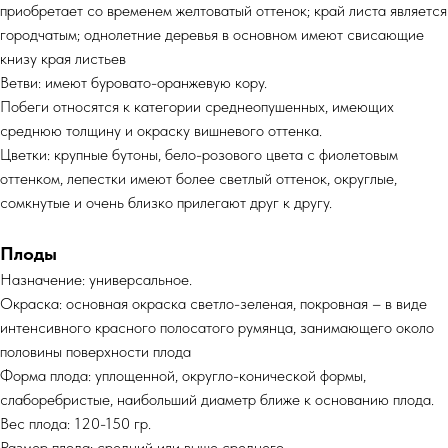
приобретает со временем желтоватый оттенок; край листа является
городчатым; однолетние деревья в основном имеют свисающие
книзу края листьев
Ветви: имеют буровато-оранжевую кору.
Побеги относятся к категории среднеопушенных, имеющих
среднюю толщину и окраску вишневого оттенка.
Цветки: крупные бутоны, бело-розового цвета с фиолетовым
оттенком, лепестки имеют более светлый оттенок, округлые,
сомкнутые и очень близко прилегают друг к другу.
Плоды
Назначение: универсальное.
Окраска: основная окраска светло-зеленая, покровная – в виде
интенсивного красного полосатого румянца, занимающего около
половины поверхности плода
Форма плода: уплощенной, округло-конической формы,
слаборебристые, наибольший диаметр ближе к основанию плода.
Вес плода: 120-150 гр.
Размер плода: средний или выше среднего.