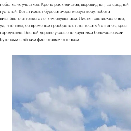
небольших участков. Крона раскидистая, шаровидная, со средней
густотой. Ветви имеют буровато‑оранжевую кору, побеги
вишнёвого оттенка с лёгким опушением. Листья светло‑зелёные,
удлинённые, со временем приобретают желтоватый оттенок, края
городчатые. Весной дерево украшено крупными бело‑розовыми
бутонами с лёгким фиолетовым оттенком.