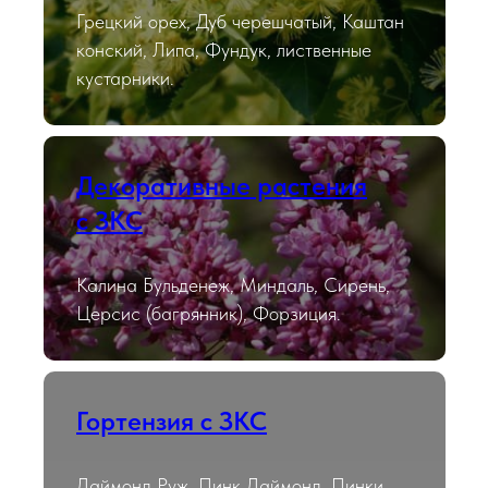
Грецкий орех, Дуб черешчатый, Каштан
конский, Липа, Фундук, лиственные
кустарники.
Декоративные растения
с ЗКС
Калина Бульденеж, Миндаль, Сирень,
Церсис (багрянник), Форзиция.
Гортензия с ЗКС
Даймонд Руж, Пинк Даймонд, Пинки