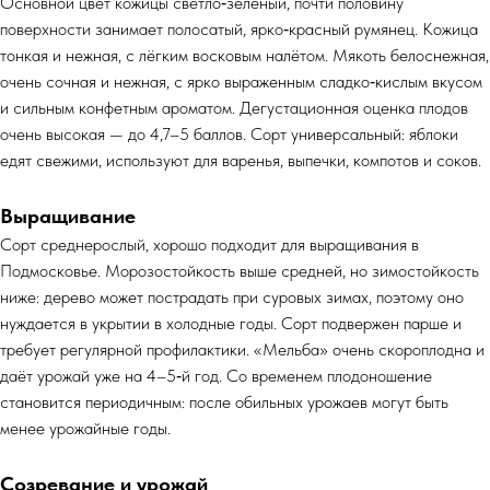
Основной цвет кожицы светло‑зелёный, почти половину
поверхности занимает полосатый, ярко‑красный румянец. Кожица
тонкая и нежная, с лёгким восковым налётом. Мякоть белоснежная,
очень сочная и нежная, с ярко выраженным сладко‑кислым вкусом
и сильным конфетным ароматом. Дегустационная оценка плодов
очень высокая — до 4,7–5 баллов. Сорт универсальный: яблоки
едят свежими, используют для варенья, выпечки, компотов и соков.
Выращивание
Сорт среднерослый, хорошо подходит для выращивания в
Подмосковье. Морозостойкость выше средней, но зимостойкость
ниже: дерево может пострадать при суровых зимах, поэтому оно
нуждается в укрытии в холодные годы. Сорт подвержен парше и
требует регулярной профилактики. «Мельба» очень скороплодна и
даёт урожай уже на 4–5‑й год. Со временем плодоношение
становится периодичным: после обильных урожаев могут быть
менее урожайные годы.
Созревание и урожай