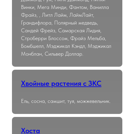
Винки, Мега Минди, Фантом, Ванилла
Фрайз, , Литл Лайм, ЛаймЛайт,
Грандифлора, Полярный медведь,
Сандей Фрейз, Самарская Лидия,
Строберри Блоссом, Фрайз Мельба,
Бомбшелл, Мэджикал Кэндл, Мэджикал
Монблан, Сильвер Доллар.
Хвойные растения с ЗКС
Ель, сосна, самшит, туя, можжевельник.
Хоста