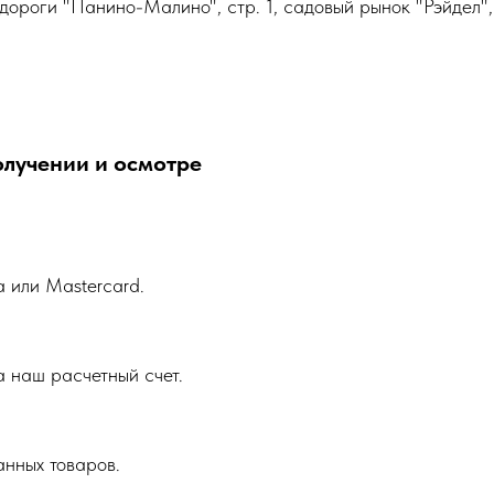
дороги "Панино-Малино", стр. 1, садовый рынок "Рэйдел",
олучении и осмотре
a или Mastercard.
 наш расчетный счет.
анных товаров.