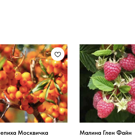
епиха Москвичка
Малина Глен Файн