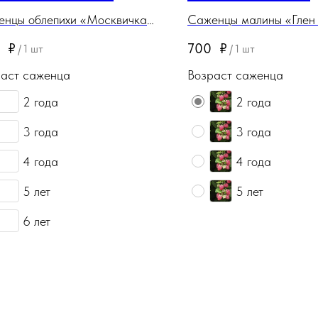
нцы облепихи «Москвичка»
Саженцы малины «Глен
 до 6 лет. Корневая система
2 до 5 лет. Сорт не
₽
700
₽
/
1 шт
/
1 шт
ытая. Саженцы поставляются
ремонтантный. Корнева
аст саженца
Возраст саженца
нтейнерах (горшках) и в
закрытая. Саженцы пос
х.
в контейнерах (горшках)
2 года
2 года
3 года
3 года
4 года
4 года
5 лет
5 лет
6 лет