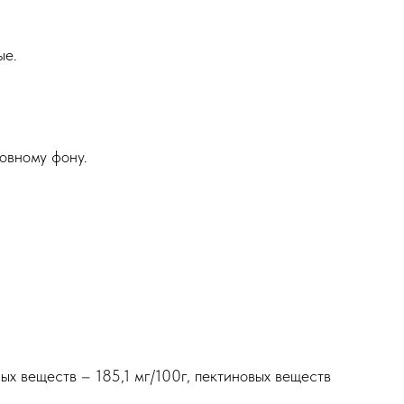
ые.
овному фону.
ых веществ – 185,1 мг/100г, пектиновых веществ