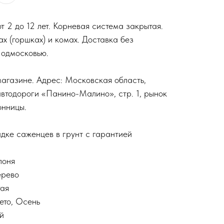
 2 до 12 лет. Корневая система закрытая.
х (горшках) и комах. Доставка без
Подмосковью.
агазине. Адрес: Московская область,
автодороги «Панино-Малино», стр. 1, рынок
онницы.
дке саженцев в грунт с гарантией
лоня
ерево
тая
ето, Осень
й