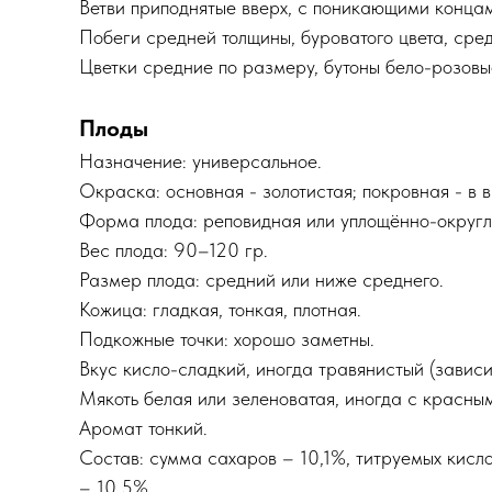
Ветви приподнятые вверх, с поникающими концами
Побеги средней толщины, буроватого цвета, сре
Цветки средние по размеру, бутоны бело-розовы
Плоды
Назначение: универсальное.
Окраска: основная - золотистая; покровная - в 
Форма плода: реповидная или уплощённо-округл
Вес плода: 90–120 гр.
Размер плода: средний или ниже среднего.
Кожица: гладкая, тонкая, плотная.
Подкожные точки: хорошо заметны.
Вкус кисло-сладкий, иногда травянистый (зависит
Мякоть белая или зеленоватая, иногда с красны
Аромат тонкий.
Состав: сумма сахаров – 10,1%, титруемых кисло
– 10,5%.