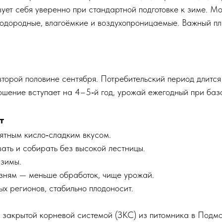
ует себя уверенно при стандартной подготовке к зиме. Мо
плодородные, влагоёмкие и воздухопроницаемые. Важный пл
торой половине сентября. Потребительский период длится
ошение вступает на 4–5‑й год, урожай ежегодный при баз
т
ятным кисло‑сладким вкусом.
ать и собирать без высокой лестницы.
 зимы.
езням — меньше обработок, чище урожай.
х регионов, стабильно плодоносит.
 закрытой корневой системой (ЗКС) из питомника в Подм