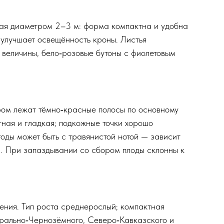
лая диаметром 2–3 м: форма компактна и удобна
о улучшает освещённость кроны. Листья
 величины, бело‑розовые бутоны с фиолетовым
ром лежат тёмно‑красные полосы по основному
тная и гладкая; подкожные точки хорошо
годы может быть с травянистой нотой — зависит
ки. При запаздывании со сбором плоды склонны к
ения. Тип роста среднерослый; компактная
трально‑Чернозёмного, Северо‑Кавказского и