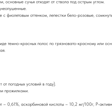
, основные сучья отходят от ствола под острым углом.
днеопушенные.
е с фиолетовым оттенком, лепестки бело-розовые, сомкнут
виде темно-красных полос по грязновато-красному или осн
ая.
 от погодных условий в году).
ми прожилками.
т – 0,61%, аскорбиновой кислоты – 10,2 мг/100г, Р-активн