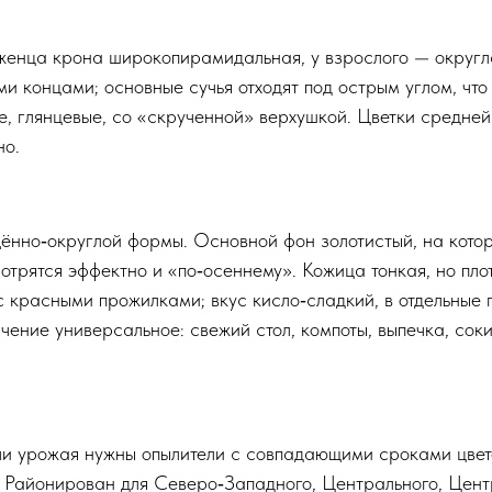
женца крона широкопирамидальная, у взрослого — округ
ми концами; основные сучья отходят под острым углом, чт
е, глянцевые, со «скрученной» верхушкой. Цветки средней
но.
щённо‑округлой формы. Основной фон золотистый, на кото
отрятся эффектно и «по‑осеннему». Кожица тонкая, но пло
с красными прожилками; вкус кисло‑сладкий, в отдельные 
чение универсальное: свежий стол, компоты, выпечка, со
чи урожая нужны опылители с совпадающими сроками цвет
. Районирован для Северо‑Западного, Центрального, Цен