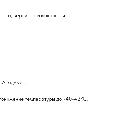
ности, зернисто-волокнистая.
и Академик.
 понижение температуры до -40-42°С.