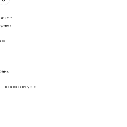
брикос
ерево
тая
сень
- начало августа