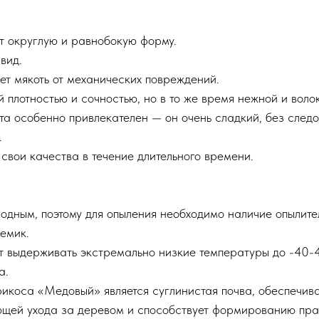
т округлую и равнобокую форму.
вид.
т мякоть от механических повреждений.
плотностью и сочностью, но в то же время нежной и воло
рта особенно привлекателен — он очень сладкий, без следо
.
свои качества в течение длительного времени.
дным, поэтому для опыления необходимо наличие опылител
емик.
ет выдерживать экстремально низкие температуры до -40-
а.
рикоса «Медовый» является суглинистая почва, обеспечи
яющей ухода за деревом и способствует формированию пра