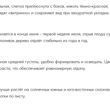
ьная, слегка приплюснута с боков, мякоть тёмно‑красная,
ядят «витринно» и сохраняют вид при аккуратной укладке.​
ается в конце июня - первой неделе июля; отрыв плода су
оливах дерево отдаёт стабильно из года в год.​
ная средней густоты, удобно формировать и освещать. Цв
раста, что обеспечивает равномерную отдачу.​
лучше растёт на солнечных южных и юго‑восточных склонах
ки по листу.​