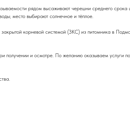
язываемости рядом высаживают черешни среднего срока ц
воды; место выбирают солнечное и тёплое.​
 закрытой корневой системой (ЗКС) из питомника в Подм
ри получении и осмотре. По желанию оказываем услуги по
ства.