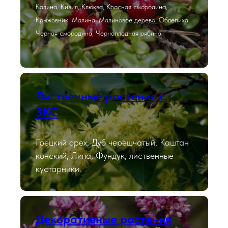
Калина, Кизил, Клюква, Красная смородина,
Крыжовник, Малина, Малиновое дерево, Облепиха,
Черная смородина, Черноплодная рябина.
Лиственные растения с
ЗКС
Грецкий орех, Дуб черешчатый, Каштан
конский, Липа, Фундук, лиственные
кустарники.
Декоративные растения