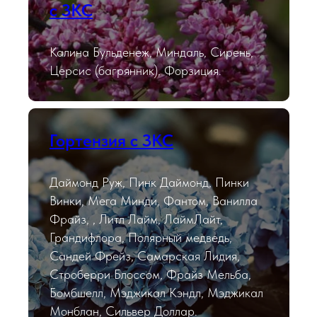
с ЗКС
Калина Бульденеж, Миндаль, Сирень,
Церсис (багрянник), Форзиция.
Гортензия с ЗКС
Даймонд Руж, Пинк Даймонд, Пинки
Винки, Мега Минди, Фантом, Ванилла
Фрайз, , Литл Лайм, ЛаймЛайт,
Грандифлора, Полярный медведь,
Сандей Фрейз, Самарская Лидия,
Строберри Блоссом, Фрайз Мельба,
Бомбшелл, Мэджикал Кэндл, Мэджикал
Монблан, Сильвер Доллар.