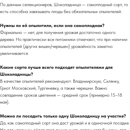
По данным селекционеров, Шоколадница — самоплодный сорт, то
есть способна завязывать плоды без обязательных опылителей.
Нужны ли ей опылители, если она самоплодная?
Формально — нет, для получения урожая достаточно одного
дерева. Но практически все питомники отмечают, что при наличии
опылителей (других вишен/черешен) урожайность заметно
увеличивается.
Какие сорта лучше всего подходят опылителями для
Шоколадницы?
В качестве опылителей рекомендуют: Владимирскую, Склянку,
Гриот Московский, Тургеневку, а также черешни. Важно
совпадение сроков цветения — средний срок (примерно 15–18
мая).
Можно ли посадить только одну Шоколадницу на участке?
Да, как самоплодный сорт она даст урожай и в одиночной посадке.
Но для «полных» вёдер ягод лучше иметь рядом хотя бы один-два