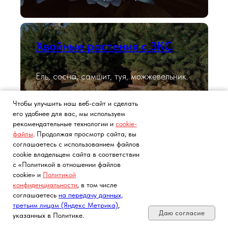
Хвойные растения с ЗКС
Ель, сосна, самшит, туя, можжевельник.
Чтобы улучшить наш веб-сайт и сделать
его удобнее для вас, мы используем
Хоста
рекомендательные технологии и
cookie-
файлы
. Продолжая просмотр сайта, вы
соглашаетесь с использованием файлов
cookie владельцем сайта в соответствии
Саженцы в контейнерах.
с «Политикой в отношении файлов
cookie» и
Политикой
конфиденциальности
, в том числе
Почта, телефон, Telegram, Мах
соглашаетесь
на передачу данных,
Лаванда
третьим лицам (Яндекс Метрика)
,
Даю согласие
указанных в Политике.