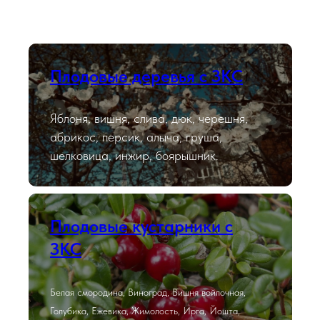
Плодовые деревья с ЗКС
Яблоня, вишня, слива, дюк, черешня,
абрикос, персик, алыча, груша,
шелковица, инжир, боярышник.
Плодовые кустарники с
ЗКС
Белая смородина, Виноград, Вишня войлочная,
Голубика, Ежевика, Жимолость, Ирга, Йошта,