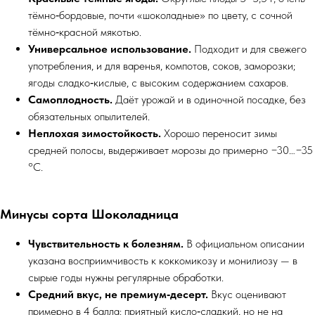
тёмно‑бордовые, почти «шоколадные» по цвету, с сочной
тёмно‑красной мякотью.
Универсальное использование.
Подходит и для свежего
употребления, и для варенья, компотов, соков, заморозки;
ягоды сладко‑кислые, с высоким содержанием сахаров.
Самоплодность.
Даёт урожай и в одиночной посадке, без
обязательных опылителей.
Неплохая зимостойкость.
Хорошо переносит зимы
средней полосы, выдерживает морозы до примерно −30…−35
°C.
Минусы сорта Шоколадница
Чувствительность к болезням.
В официальном описании
указана восприимчивость к коккомикозу и монилиозу — в
сырые годы нужны регулярные обработки.
Средний вкус, не премиум‑десерт.
Вкус оценивают
примерно в 4 балла: приятный кисло‑сладкий, но не на