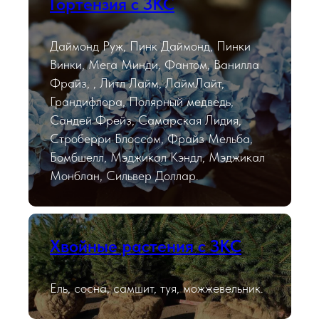
Гортензия с ЗКС
Даймонд Руж, Пинк Даймонд, Пинки
Винки, Мега Минди, Фантом, Ванилла
Фрайз, , Литл Лайм, ЛаймЛайт,
Грандифлора, Полярный медведь,
Сандей Фрейз, Самарская Лидия,
Строберри Блоссом, Фрайз Мельба,
Бомбшелл, Мэджикал Кэндл, Мэджикал
Монблан, Сильвер Доллар.
Хвойные растения с ЗКС
Ель, сосна, самшит, туя, можжевельник.