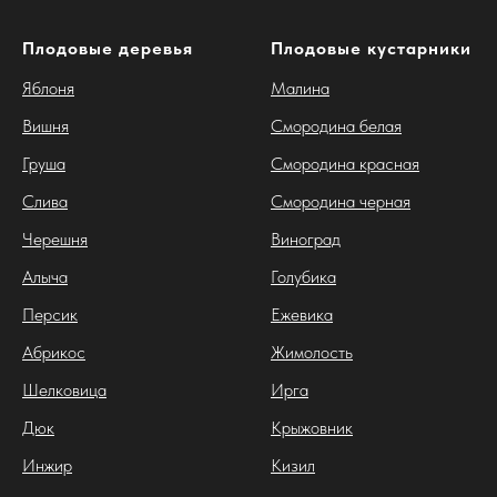
Плодовые деревья
Плодовые кустарники
Яблоня
Малина
Вишня
Смородина белая
Груша
Смородина красная
Слива
Смородина черная
Черешня
Виноград
Алыча
Голубика
Персик
Ежевика
Абрикос
Жимолость
Шелковица
Ирга
Дюк
Крыжовник
Инжир
Кизил