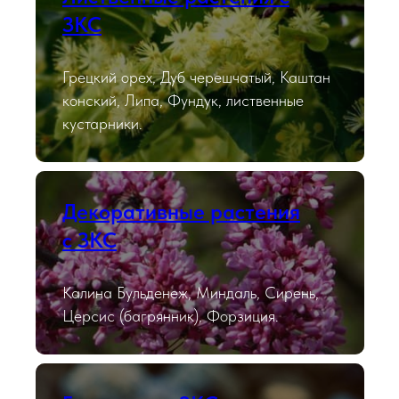
ЗКС
Грецкий орех, Дуб черешчатый, Каштан
конский, Липа, Фундук, лиственные
кустарники.
Декоративные растения
с ЗКС
Калина Бульденеж, Миндаль, Сирень,
Церсис (багрянник), Форзиция.