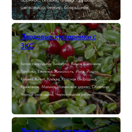
шелковица, инжир, боярышник.
Плодовые кустарники с
ЗКС
Белая смородина, Виноград, Вишня войлочная,
Голубика, Ежевика, Жимолость, Ирга, Йошта,
Калина, Кизил, Клюква, Красная смородина,
Крыжовник, Малина, Малиновое дерево, Облепиха,
Черная смородина, Черноплодная рябина.
Лиственные растения с