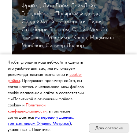
Фрайз, , Литл Лайм, ЛаймЛайт,
Грандифлора, Полярный медведь,
Сандей Фрейз, Самарская Лидия,
Строберри Блоссом, Фрайз Мельба,
Бомбшелл, Мэджикал Кэндл, Мэджикал
Монблан, Сильвер Доллар.
Чтобы улучшить наш веб-сайт и сделать
его удобнее для вас, мы используем
Хвойные растения с ЗКС
рекомендательные технологии и
cookie-
файлы
. Продолжая просмотр сайта, вы
соглашаетесь с использованием файлов
cookie владельцем сайта в соответствии
Ель, сосна, самшит, туя, можжевельник.
с «Политикой в отношении файлов
cookie» и
Политикой
конфиденциальности
, в том числе
Почта, телефон, Telegram, Мах
соглашаетесь
на передачу данных,
Хоста
третьим лицам (Яндекс Метрика)
,
Даю согласие
указанных в Политике.