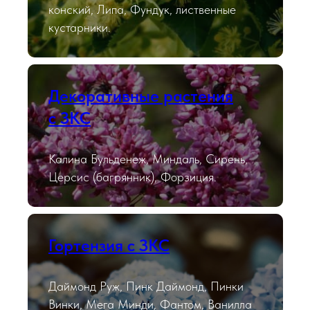
конский, Липа, Фундук, лиственные
кустарники.
Декоративные растения
с ЗКС
Калина Бульденеж, Миндаль, Сирень,
Церсис (багрянник), Форзиция.
Гортензия с ЗКС
Даймонд Руж, Пинк Даймонд, Пинки
Винки, Мега Минди, Фантом, Ванилла