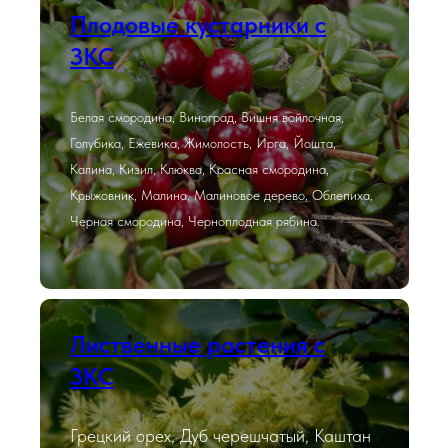
Плодовые кустарники с
ЗКС
Белая смородина, Виноград, Вишня войлочная,
Голубика, Ежевика, Жимолость, Ирга, Йошта,
Калина, Кизил, Клюква, Красная смородина,
Крыжовник, Малина, Малиновое дерево, Облепиха,
Черная смородина, Черноплодная рябина.
Лиственные растения с
ЗКС
Грецкий орех, Дуб черешчатый, Каштан