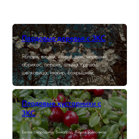
Плодовые деревья с ЗКС
Яблоня, вишня, слива, дюк, черешня,
абрикос, персик, алыча, груша,
шелковица, инжир, боярышник.
Плодовые кустарники с
ЗКС
Белая смородина, Виноград, Вишня войлочная,