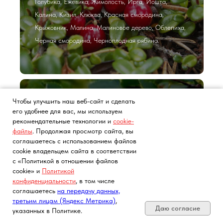
Голубика, Ежевика, Жимолость, Ирга, Йошта,
Калина, Кизил, Клюква, Красная смородина,
Крыжовник, Малина, Малиновое дерево, Облепиха,
Черная смородина, Черноплодная рябина.
Лиственные растения с
Чтобы улучшить наш веб-сайт и сделать
его удобнее для вас, мы используем
ЗКС
рекомендательные технологии и
cookie-
файлы
. Продолжая просмотр сайта, вы
соглашаетесь с использованием файлов
Грецкий орех, Дуб черешчатый, Каштан
cookie владельцем сайта в соответствии
конский, Липа, Фундук, лиственные
с «Политикой в отношении файлов
cookie» и
Политикой
кустарники.
конфиденциальности
, в том числе
Почта, телефон, Telegram, Мах
соглашаетесь
на передачу данных,
третьим лицам (Яндекс Метрика)
,
Даю согласие
указанных в Политике.
Декоративные растения