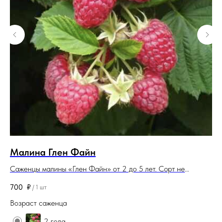
Малина Глен Файн
Р
Саженцы малины «Глен Файн» от 2 до 5 лет. Сорт не
Са
ремонтантный. Корневая система закрытая. Саженцы
ро
700
₽
80
/
1 шт
поставляются в контейнерах (горшках).
ко
Возраст саженца
Во
2 года