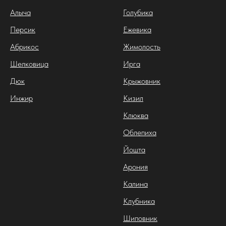
Алыча
Голубика
Персик
Ежевика
Абрикос
Жимолость
Шелковица
Ирга
Дюк
Крыжовник
Инжир
Кизил
Клюква
Облепиха
Йошта
Арония
Калина
Клубника
Шиповник