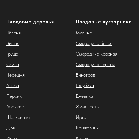
Плодовые деревья
Плодовые кустарники
Яблоня
Малина
Вишня
Смородина белая
Груша
Смородина красная
Слива
Смородина черная
Черешня
Виноград
Алыча
Голубика
Персик
Ежевика
Абрикос
Жимолость
Шелковица
Ирга
Дюк
Крыжовник
Инжир
Кизил