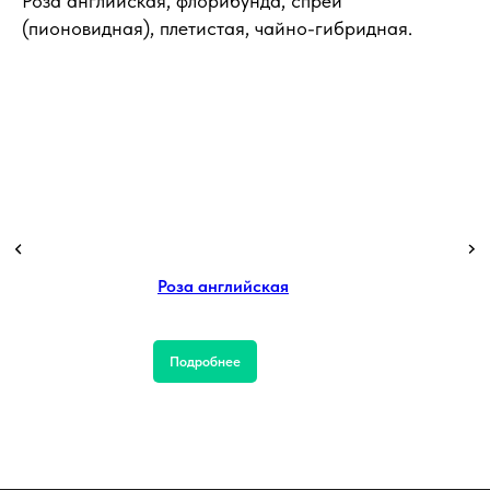
Роза английская, флорибунда, спрей
(пионовидная), плетистая, чайно-гибридная.
Роза английская
Подробнее