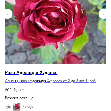
Роза Аделаида Худлесс
Г
Саженцы роз «Аделаида Худлесс» от 2 до 5 лет. Шраб.
Са
Корневая система закрытая. Саженцы поставляются в
6 
800
₽
1 
/
1 шт
контейнерах (горшках).
ко
Возраст саженца
Во
2 года