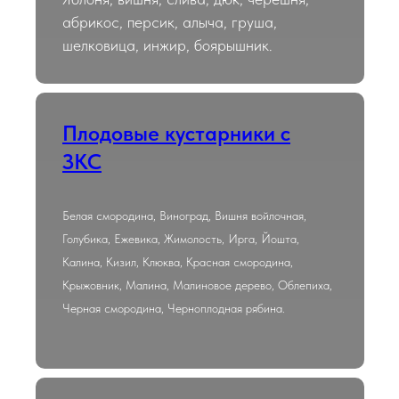
абрикос, персик, алыча, груша,
шелковица, инжир, боярышник.
Плодовые кустарники с
ЗКС
Белая смородина, Виноград, Вишня войлочная,
Голубика, Ежевика, Жимолость, Ирга, Йошта,
Калина, Кизил, Клюква, Красная смородина,
Крыжовник, Малина, Малиновое дерево, Облепиха,
Черная смородина, Черноплодная рябина.