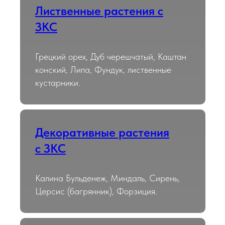
Лиственные растения с
ЗКС
Грецкий орех, Дуб черешчатый, Каштан
конский, Липа, Фундук, лиственные
кустарники.
Декоративные растения
с ЗКС
Калина Бульденеж, Миндаль, Сирень,
Церсис (багрянник), Форзиция.