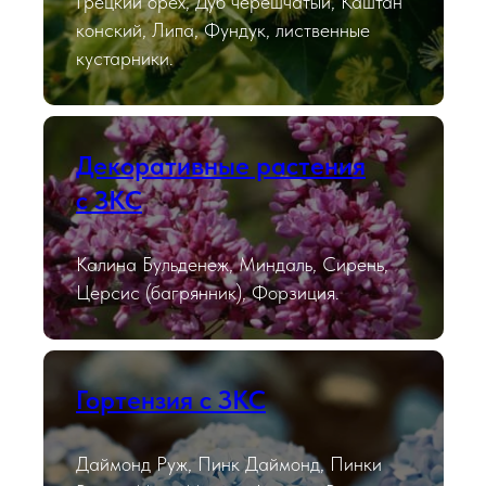
Грецкий орех, Дуб черешчатый, Каштан
конский, Липа, Фундук, лиственные
кустарники.
Декоративные растения
с ЗКС
Калина Бульденеж, Миндаль, Сирень,
Церсис (багрянник), Форзиция.
Гортензия с ЗКС
Даймонд Руж, Пинк Даймонд, Пинки