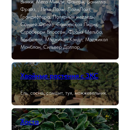
Винки, Мега Минди, Фантом, Ванилла
Фрайз, , Литл Лайм, ЛаймЛайт,
Грандифлора, Полярный медведь,
Сандей Фрейз, Самарская Лидия,
Строберри Блоссом, Фрайз Мельба,
Бомбшелл, Мэджикал Кэндл, Мэджикал
Монблан, Сильвер Доллар.
Хвойные растения с ЗКС
Ель, сосна, самшит, туя, можжевельник.
Хоста