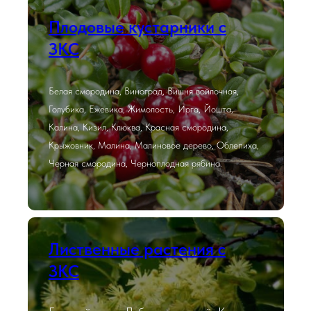
Плодовые кустарники с
ЗКС
Белая смородина, Виноград, Вишня войлочная,
Голубика, Ежевика, Жимолость, Ирга, Йошта,
Калина, Кизил, Клюква, Красная смородина,
Крыжовник, Малина, Малиновое дерево, Облепиха,
Черная смородина, Черноплодная рябина.
Лиственные растения с
ЗКС