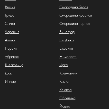
Вишня
Смородина белая
Груша
Смородина красная
Слива
Смородина черная
Черешня
Виноград
Алыча
Голубика
Персик
Ежевика
Абрикос
Жимолость
Шелковица
Ирга
Дюк
Крыжовник
Инжир
Кизил
Клюква
Облепиха
Йошта