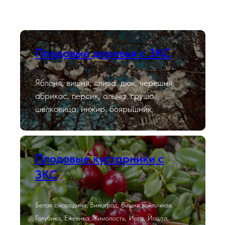
Плодовые деревья с ЗКС
Яблоня, вишня, слива, дюк, черешня,
абрикос, персик, алыча, груша,
шелковица, инжир, боярышник.
Плодовые кустарники с
ЗКС
Белая смородина, Виноград, Вишня войлочная,
Голубика, Ежевика, Жимолость, Ирга, Йошта,