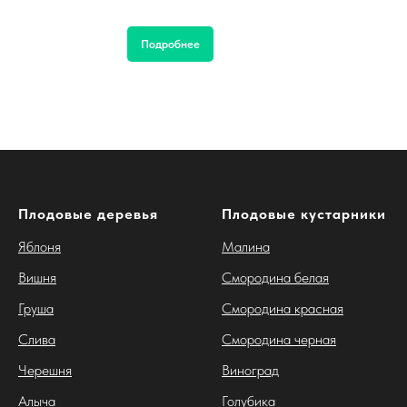
Подробнее
Плодовые деревья
Плодовые кустарники
Яблоня
Малина
Вишня
Смородина белая
Груша
Смородина красная
Слива
Смородина черная
Черешня
Виноград
Алыча
Голубика