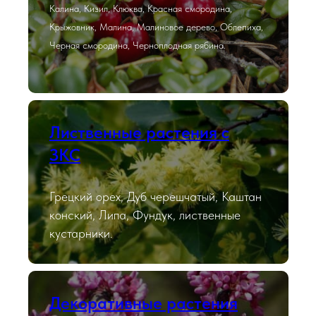
Калина, Кизил, Клюква, Красная смородина,
Крыжовник, Малина, Малиновое дерево, Облепиха,
Черная смородина, Черноплодная рябина.
Лиственные растения с
ЗКС
Грецкий орех, Дуб черешчатый, Каштан
конский, Липа, Фундук, лиственные
кустарники.
Декоративные растения