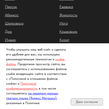
Персик
Ежевика
Абрикос
Жимолость
Шелковица
Ирга
Дюк
Крыжовник
Инжир
Кизил
Клюква
Чтобы улучшить наш веб-сайт и сделать
его удобнее для вас, мы используем
Облепиха
рекомендательные технологии и
cookie-
файлы
. Продолжая просмотр сайта, вы
Йошта
соглашаетесь с использованием файлов
Арония
cookie владельцем сайта в соответствии
с «Политикой в отношении файлов
Калина
cookie» и
Политикой
конфиденциальности
, в том числе
Клубника
Почта, телефон, Telegram, Мах
соглашаетесь
на передачу данных,
Лимонник китайский
третьим лицам (Яндекс Метрика)
,
Даю согласие
указанных в Политике.