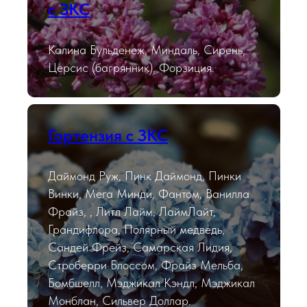
с ЗКС
Калина Бульденеж, Миндаль, Сирень,
Церсис (багрянник), Форзиция.
Гортензия с ЗКС
Даймонд Руж, Пинк Даймонд, Пинки
Винки, Мега Минди, Фантом, Ванилла
Фрайз, , Литл Лайм, ЛаймЛайт,
Грандифлора, Полярный медведь,
Сандей Фрейз, Самарская Лидия,
Строберри Блоссом, Фрайз Мельба,
Бомбшелл, Мэджикал Кэндл, Мэджикал
Монблан, Сильвер Доллар.