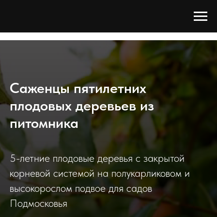
Tree Сада
/
Каталог
/
Плодовые деревья
/
Плодовые деревья 5 лет
Саженцы пятилетних
плодовых деревьев из
питомника
5-летние плодовые деревья с закрытой
корневой системой на полукарликовом и
высокорослом подвое для садов
Подмосковья