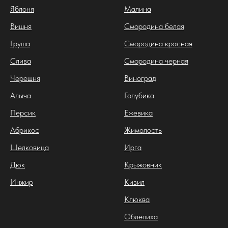
Яблоня
Малина
Вишня
Смородина белая
Груша
Смородина красная
Слива
Смородина черная
Черешня
Виноград
Алыча
Голубика
Персик
Ежевика
Абрикос
Жимолость
Шелковица
Ирга
Дюк
Крыжовник
Инжир
Кизил
Клюква
Облепиха