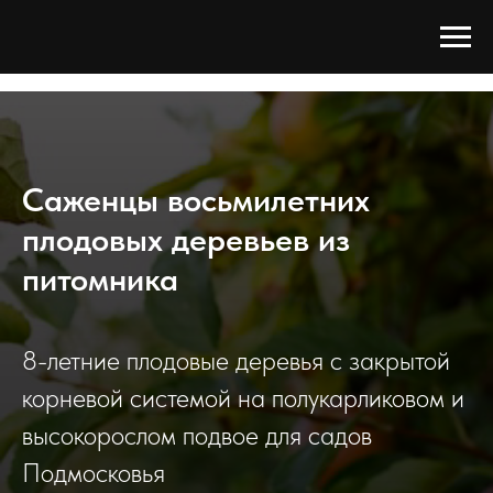
Tree Сада
/
Каталог
/
Плодовые деревья
/
Плодовые деревья 8 лет
Саженцы восьмилетних
плодовых деревьев из
питомника
8-летние плодовые деревья с закрытой
корневой системой на полукарликовом и
высокорослом подвое для садов
Подмосковья