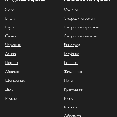
Яблоня
Малина
Вишня
Смородина белая
Груша
Смородина красная
Слива
Смородина черная
Черешня
Виноград
Алыча
Голубика
Персик
Ежевика
Абрикос
Жимолость
Шелковица
Ирга
Дюк
Крыжовник
Инжир
Кизил
Клюква
Облепиха