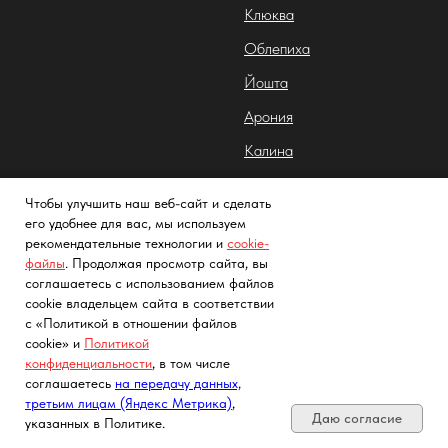
Клюква
Облепиха
Йошта
Арония
Калина
Клубника
Чтобы улучшить наш веб-сайт и сделать
Лимонник китайский
его удобнее для вас, мы используем
рекомендательные технологии и
cookie-
файлы
. Продолжая просмотр сайта, вы
Садовые растения
Цветы
соглашаетесь с использованием файлов
cookie владельцем сайта в соответствии
Хвойные растения
Роза
с «Политикой в отношении файлов
Декоративные растения
Гортензия
cookie» и
Политикой
конфиденциальности
, в том числе
Почта, телефон, Telegram, Мах
Лиственные растения
соглашаетесь
на передачу данных,
третьим лицам (Яндекс Метрика)
,
Даю согласие
указанных в Политике.