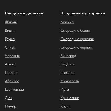
Плодовые деревья
Плодовые кустарники
Яблоня
Малина
Вишня
Смородина белая
Груша
Смородина красная
Слива
Смородина черная
Черешня
Виноград
Алыча
Голубика
Персик
Ежевика
Абрикос
Жимолость
Шелковица
Ирга
Дюк
Крыжовник
Инжир
Кизил