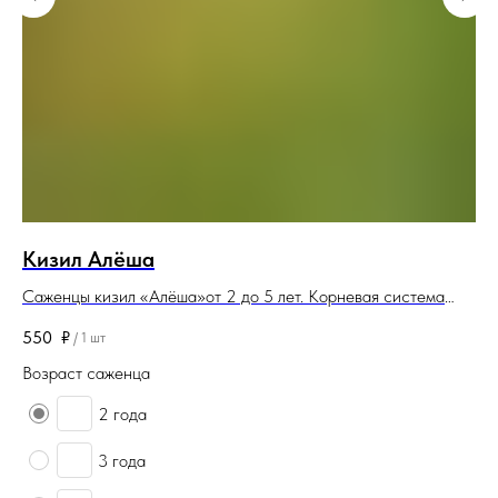
Кизил Алёша
К
Саженцы кизил «Алёша»от 2 до 5 лет. Корневая система
Са
закрытая. Саженцы поставляются в контейнерах (горшках) и
си
550
₽
50
/
1 шт
в комах.
(г
Возраст саженца
Во
2 года
3 года