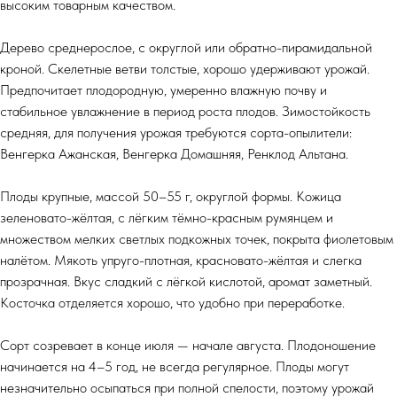
высоким товарным качеством.
Дерево среднерослое, с округлой или обратно-пирамидальной
кроной. Скелетные ветви толстые, хорошо удерживают урожай.
Предпочитает плодородную, умеренно влажную почву и
стабильное увлажнение в период роста плодов. Зимостойкость
средняя, для получения урожая требуются сорта-опылители:
Венгерка Ажанская, Венгерка Домашняя, Ренклод Альтана.
Плоды крупные, массой 50–55 г, округлой формы. Кожица
зеленовато-жёлтая, с лёгким тёмно-красным румянцем и
множеством мелких светлых подкожных точек, покрыта фиолетовым
налётом. Мякоть упруго-плотная, красновато-жёлтая и слегка
прозрачная. Вкус сладкий с лёгкой кислотой, аромат заметный.
Косточка отделяется хорошо, что удобно при переработке.
Сорт созревает в конце июля — начале августа. Плодоношение
начинается на 4–5 год, не всегда регулярное. Плоды могут
незначительно осыпаться при полной спелости, поэтому урожай