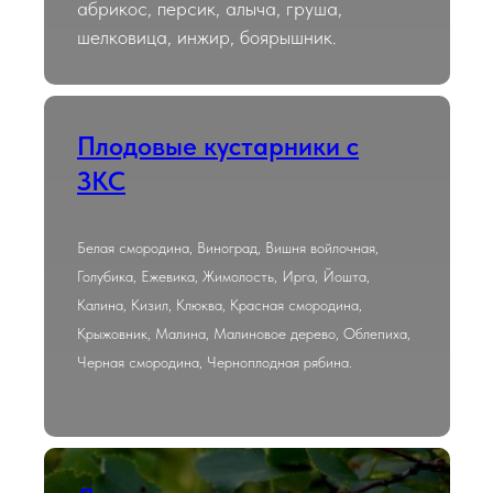
абрикос, персик, алыча, груша,
шелковица, инжир, боярышник.
Плодовые кустарники с
ЗКС
Белая смородина, Виноград, Вишня войлочная,
Голубика, Ежевика, Жимолость, Ирга, Йошта,
Калина, Кизил, Клюква, Красная смородина,
Крыжовник, Малина, Малиновое дерево, Облепиха,
Черная смородина, Черноплодная рябина.