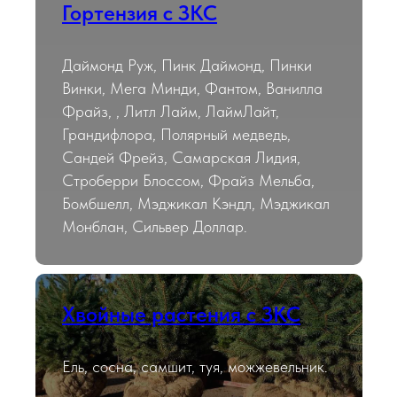
Гортензия с ЗКС
Даймонд Руж, Пинк Даймонд, Пинки
Винки, Мега Минди, Фантом, Ванилла
Фрайз, , Литл Лайм, ЛаймЛайт,
Грандифлора, Полярный медведь,
Сандей Фрейз, Самарская Лидия,
Строберри Блоссом, Фрайз Мельба,
Бомбшелл, Мэджикал Кэндл, Мэджикал
Монблан, Сильвер Доллар.
Хвойные растения с ЗКС
Ель, сосна, самшит, туя, можжевельник.