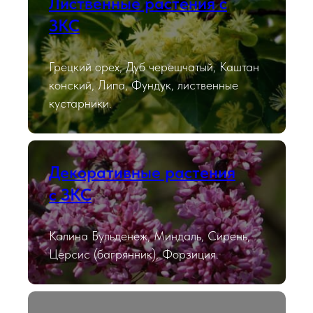
Лиственные растения с
ЗКС
Грецкий орех, Дуб черешчатый, Каштан
конский, Липа, Фундук, лиственные
кустарники.
Декоративные растения
с ЗКС
Калина Бульденеж, Миндаль, Сирень,
Церсис (багрянник), Форзиция.