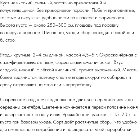
Куст невысокий, сильный, частично прямостоячий и
полустелющийся, без прикорневой поросли. Побеги приподнятые,
толстые и округлые, удобно вести по шпалере и формировать.
Высота куста — около 250–300 см, площадь под посадку
планируют заранее. Шипов нет, уход и сбор проходят спокойно и
быстро.
Ягоды крупные, 2–4 см длиной, массой 4,5–5 г. Окраска чёрная с
сизо‑фиолетовым отливом, форма овально‑коническая. Вкус
сладкий, нежный, с лёгкой кислинкой; аромат выраженный. Мякоть
более водянистая, поэтому спелые ягоды аккуратно собирают и
сразу отправляют на стол или в переработку.
Созревание позднее: плодоношение длится с середины июля до
середины сентября. Цветение начинается в первой половине июня
и завершается к началу июля. Урожайность высокая — 15–20 кг с
куста при базовом уходе. Сорт даёт растянутые сборы, что удобно
для ежедневного потребления и последовательной переработки.