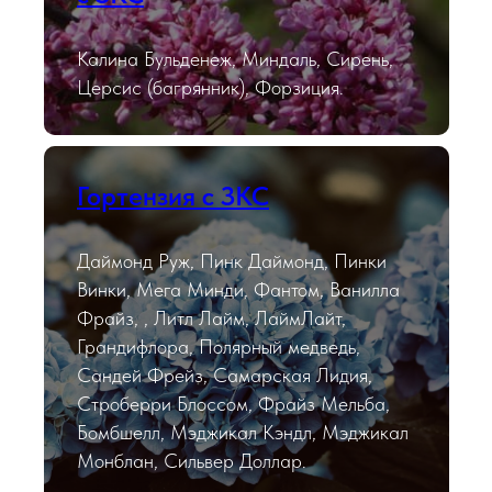
Калина Бульденеж, Миндаль, Сирень,
Церсис (багрянник), Форзиция.
Гортензия с ЗКС
Даймонд Руж, Пинк Даймонд, Пинки
Винки, Мега Минди, Фантом, Ванилла
Фрайз, , Литл Лайм, ЛаймЛайт,
Грандифлора, Полярный медведь,
Сандей Фрейз, Самарская Лидия,
Строберри Блоссом, Фрайз Мельба,
Бомбшелл, Мэджикал Кэндл, Мэджикал
Монблан, Сильвер Доллар.