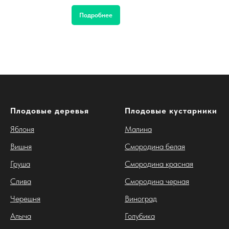
Подробнее
Плодовые деревья
Плодовые кустарники
Яблоня
Малина
Вишня
Смородина белая
Груша
Смородина красная
Слива
Смородина черная
Черешня
Виноград
Алыча
Голубика