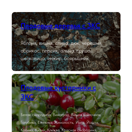
Плодовые деревья с ЗКС
Яблоня, вишня, слива, дюк, черешня,
абрикос, персик, алыча, груша,
шелковица, инжир, боярышник.
Плодовые кустарники с
ЗКС
Белая смородина, Виноград, Вишня войлочная,
Голубика, Ежевика, Жимолость, Ирга, Йошта,
Калина, Кизил, Клюква, Красная смородина,