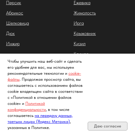
Персик
Ежевика
Абрикос
Жимолость
Шелковица
Ирга
Дюк
Крыжовник
Инжир
Кизил
Клюква
Чтобы улучшить наш веб-сайт и сделать
Облепиха
его удобнее для вас, мы используем
рекомендательные технологии и
cookie-
Йошта
файлы
. Продолжая просмотр сайта, вы
Арония
соглашаетесь с использованием файлов
cookie владельцем сайта в соответствии
Калина
с «Политикой в отношении файлов
cookie» и
Политикой
Клубника
конфиденциальности
, в том числе
Почта, телефон, Telegram, Мах
Лимонник китайский
соглашаетесь
на передачу данных,
третьим лицам (Яндекс Метрика)
,
Даю согласие
указанных в Политике.
Садовые растения
Цветы