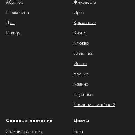
Абрикос
Жимолость
Шелковица
Ирга
Дюк
Крыжовник
Инжир
Кизил
Клюква
Облепиха
Йошта
Арония
Калина
Клубника
Лимонник китайский
Садовые растения
Цветы
Хвойные растения
Роза