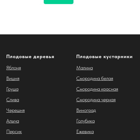
Плодовые деревья
Плодовые кустарники
Яблоня
Малина
Вишня
Смородина белая
Груша
Смородина красная
Слива
Смородина черная
Черешня
Виноград
Алыча
Голубика
Персик
Ежевика