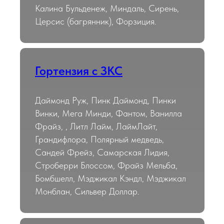
Калина Бульденеж, Миндаль, Сирень,
Церсис (багрянник), Форзиция.
Гортензия с ЗКС
Даймонд Руж, Пинк Даймонд, Пинки
Винки, Мега Минди, Фантом, Ванилла
Фрайз, , Литл Лайм, ЛаймЛайт,
Грандифлора, Полярный медведь,
Сандей Фрейз, Самарская Лидия,
Строберри Блоссом, Фрайз Мельба,
Бомбшелл, Мэджикал Кэндл, Мэджикал
Монблан, Сильвер Доллар.