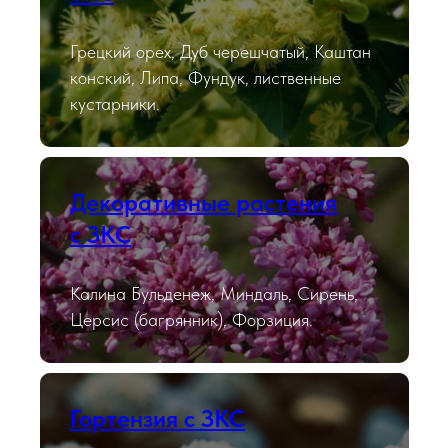
Грецкий орех, Дуб черешчатый, Каштан
конский, Липа, Фундук, лиственные
кустарники.
Декоративные растения
с ЗКС
Калина Бульденеж, Миндаль, Сирень,
Церсис (багрянник), Форзиция.
Гортензия с ЗКС