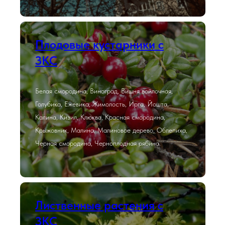
Плодовые кустарники с
ЗКС
Белая смородина, Виноград, Вишня войлочная,
Голубика, Ежевика, Жимолость, Ирга, Йошта,
Калина, Кизил, Клюква, Красная смородина,
Крыжовник, Малина, Малиновое дерево, Облепиха,
Черная смородина, Черноплодная рябина.
Лиственные растения с
ЗКС