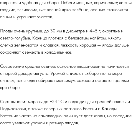
открытая и удобная для сбора. Побеги мощные, коричневые; листья
гладкие, эллипсоидные: весной ярко‑зелёные, осенью становятся
алыми и украшают участок.
Плоды очень крупные: до 30 мм в диаметре и 4–5 г, округлые и
светло‑голубые. Кожица плотная с беловатым налётом, мякоть
слегка зеленоватая и сладкая, лежкость хорошая — ягоды дольше
сохраняют свежесть в холодильнике.
Созревание среднепозднее: основное плодоношение начинается
с первой декады августа. Урожай снимают выборочно по мере
синевы, так ягоды набирают максимум сахара и остаются целыми
при сборе.
Сорт выносит морозы до −34 °C и подходит для средней полосы и
Подмосковья, а также северных регионов России и Канады.
Растение частично самоплодно: один куст даст ягоды, но соседние
сорта увеличат урожай и размер плодов.