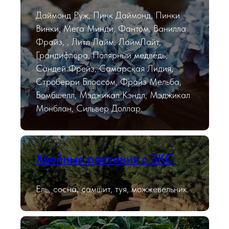
Даймонд Руж, Пинк Даймонд, Пинки
Винки, Мега Минди, Фантом, Ванилла
Фрайз, , Литл Лайм, ЛаймЛайт,
Грандифлора, Полярный медведь,
Сандей Фрейз, Самарская Лидия,
Строберри Блоссом, Фрайз Мельба,
Бомбшелл, Мэджикал Кэндл, Мэджикал
Монблан, Сильвер Доллар.
Хвойные растения с ЗКС
Ель, сосна, самшит, туя, можжевельник.