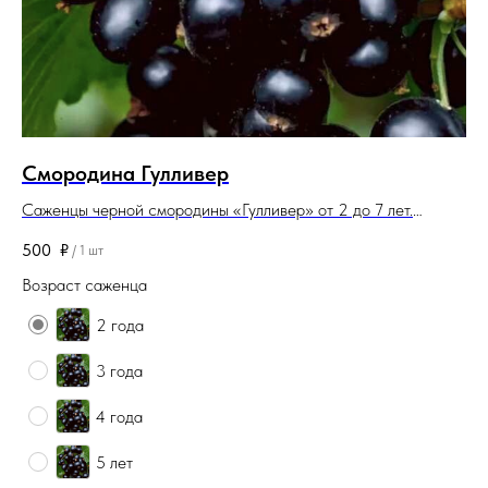
Смородина Гулливер
П
Саженцы черной смородины «Гулливер» от 2 до 7 лет.
Са
Корневая система закрытая. Саженцы поставляются в
си
500
₽
80
/
1 шт
контейнерах (горшках).
Возраст саженца
2 года
3 года
4 года
5 лет