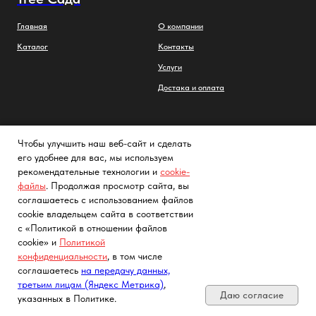
Главная
О компании
Каталог
Контакты
Услуги
Достака и оплата
Фото и видео саженцев
Партнеры
Чтобы улучшить наш веб-сайт и сделать
Заметки садовода
Политика конфиденциальности
его удобнее для вас, мы используем
рекомендательные технологии и
cookie-
FAQs
Cогласие на обработку
персональных данных с помощью
файлы
. Продолжая просмотр сайта, вы
сервиса «Яндекс.Метрика»
Как выглядят саженцы
соглашаетесь с использованием файлов
cookie владельцем сайта в соответствии
с «Политикой в отношении файлов
cookie» и
Политикой
конфиденциальности
, в том числе
Почта, телефон, Telegram, Мах
соглашаетесь
на передачу данных,
третьим лицам (Яндекс Метрика)
,
Даю согласие
указанных в Политике.