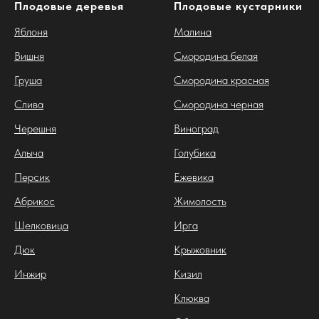
Плодовые деревья
Плодовые кустарники
Яблоня
Малина
Вишня
Смородина белая
Груша
Смородина красная
Слива
Смородина черная
Черешня
Виноград
Алыча
Голубика
Персик
Ежевика
Абрикос
Жимолость
Шелковица
Ирга
Дюк
Крыжовник
Инжир
Кизил
Клюква