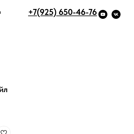
+7(925) 650-46-76
ы
йл