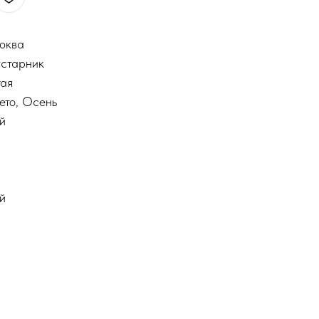
люква
устарник
тая
ето, Осень
й
й