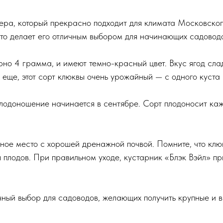
ера, который прекрасно подходит для климата Московског
что делает его отличным выбором для начинающих садовод
но 4 грамма, и имеют темно-красный цвет. Вкус ягод слад
еще, этот сорт клюквы очень урожайный — с одного куста
плодоношение начинается в сентябре. Сорт плодоносит каж
чное место с хорошей дренажной почвой. Помните, что клю
 плодов. При правильном уходе, кустарник «Блэк Вэйл» п
чный выбор для садоводов, желающих получить крупные и 