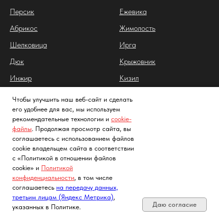
Персик
Ежевика
Абрикос
Жимолость
Шелковица
Ирга
Дюк
Крыжовник
Инжир
Кизил
Клюква
Чтобы улучшить наш веб-сайт и сделать
его удобнее для вас, мы используем
Облепиха
рекомендательные технологии и
cookie-
Йошта
файлы
. Продолжая просмотр сайта, вы
соглашаетесь с использованием файлов
Арония
cookie владельцем сайта в соответствии
с «Политикой в отношении файлов
Калина
cookie» и
Политикой
Клубника
конфиденциальности
, в том числе
Почта, телефон, Telegram, Мах
соглашаетесь
на передачу данных,
Лимонник китайский
третьим лицам (Яндекс Метрика)
,
Даю согласие
указанных в Политике.