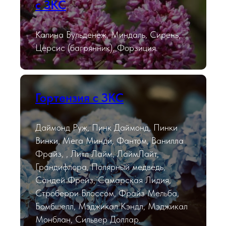
с ЗКС
Калина Бульденеж, Миндаль, Сирень,
Церсис (багрянник), Форзиция.
Гортензия с ЗКС
Даймонд Руж, Пинк Даймонд, Пинки
Винки, Мега Минди, Фантом, Ванилла
Фрайз, , Литл Лайм, ЛаймЛайт,
Грандифлора, Полярный медведь,
Сандей Фрейз, Самарская Лидия,
Строберри Блоссом, Фрайз Мельба,
Бомбшелл, Мэджикал Кэндл, Мэджикал
Монблан, Сильвер Доллар.