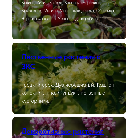
Калина, Кизил, Клюква, Красная смородина,
Крыжовник, Малина, Малиновое дерево, Облепиха,
Черная смородина, Черноплодная рябина.
Лиственные растения с
ЗКС
Грецкий орех, Дуб черешчатый, Каштан
конский, Липа, Фундук, лиственные
кустарники.
Декоративные растения