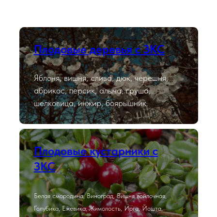
Плодовые деревья с ЗКС
Яблоня, вишня, слива, дюк, черешня,
абрикос, персик, алыча, груша,
шелковица, инжир, боярышник.
Плодовые кустарники с
ЗКС
Белая смородина, Виноград, Вишня войлочная,
Голубика, Ежевика, Жимолость, Ирга, Йошта,