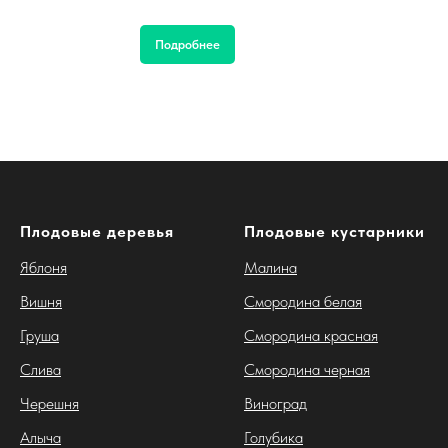
Подробнее
Плодовые деревья
Плодовые кустарники
Яблоня
Малина
Вишня
Смородина белая
Груша
Смородина красная
Слива
Смородина черная
Черешня
Виноград
Алыча
Голубика