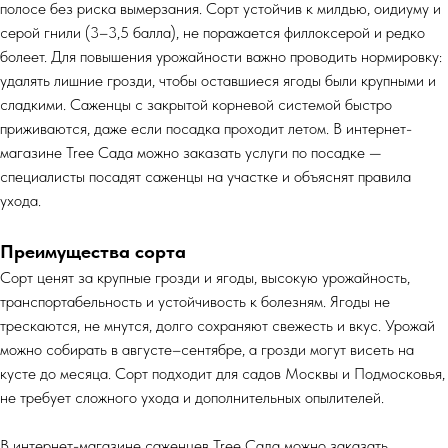
полосе без риска вымерзания. Сорт устойчив к милдью, оидиуму и
серой гнили (3–3,5 балла), не поражается филлоксерой и редко
болеет. Для повышения урожайности важно проводить нормировку:
удалять лишние грозди, чтобы оставшиеся ягоды были крупными и
сладкими. Саженцы с закрытой корневой системой быстро
приживаются, даже если посадка проходит летом. В интернет-
магазине Tree Сада можно заказать услуги по посадке —
специалисты посадят саженцы на участке и объяснят правила
ухода.
Преимущества сорта
Сорт ценят за крупные грозди и ягоды, высокую урожайность,
транспортабельность и устойчивость к болезням. Ягоды не
трескаются, не мнутся, долго сохраняют свежесть и вкус. Урожай
можно собирать в августе–сентябре, а грозди могут висеть на
кусте до месяца. Сорт подходит для садов Москвы и Подмосковья,
не требует сложного ухода и дополнительных опылителей.
В интернет-магазине саженцев Tree Сада можно заказать