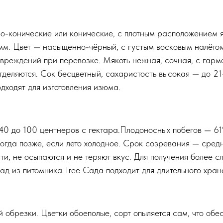
о-конические или конические, с плотным расположением 
мм. Цвет — насыщенно-чёрный, с густым восковым налётом
овреждений при перевозке. Мякоть нежная, сочная, с га
тделяются. Сок бесцветный, сахаристость высокая — до 21–
одходят для изготовления изюма.
40 до 100 центнеров с гектара.Плодоносных побегов — 61
ногда позже, если лето холодное. Срок созревания — сред
и, не осыпаются и не теряют вкус. Для получения более с
ад из питомника Tree Сада подходит для длительного хран
 обрезки. Цветки обоеполые, сорт опыляется сам, что обе