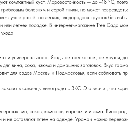
уют компактный куст. Морозостойкость — до –18 °C, поэт
к грибковым болезням и серой гнили, но может повреждать
ве: лучше растёт на лёгких, плодородных грунтах без изб
 или летней посадке. В интернет-магазине Tree Сада мо
 ухода.
ат и универсальность. Ягоды не трескаются, не мнутся, д
ть для вина, сока, изюма и домашних заготовок. Вкус гар
ходит для садов Москвы и Подмосковья, если соблюдать пр
 заказать саженцы винограда с ЗКС. Это значит, что кор
есертных вин, соков, компотов, варенья и изюма. Виногра
и и не оставляют пятен на одежде. Урожай можно перевоз