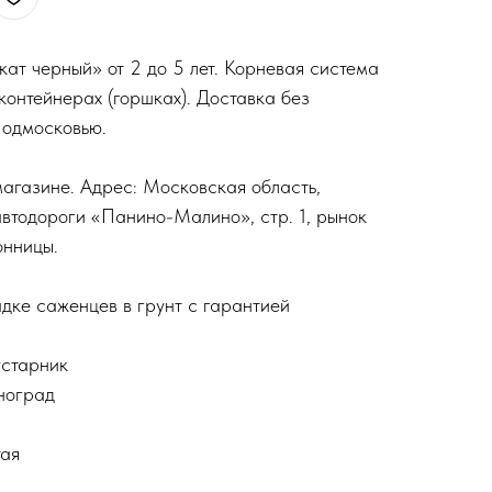
т черный» от 2 до 5 лет. Корневая система
контейнерах (горшках). Доставка без
Подмосковью.
агазине. Адрес: Московская область,
автодороги «Панино-Малино», стр. 1, рынок
онницы.
дке саженцев в грунт с гарантией
устарник
иноград
тая