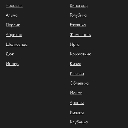
Черешня
Виноград
Алыча
Голубика
Персик
Ежевика
Абрикос
Жимолость
Шелковица
Ирга
Дюк
Крыжовник
Инжир
Кизил
Клюква
Облепиха
Йошта
Арония
Калина
Клубника