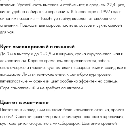
ягодами. Урожайность высокая и стабильная: в среднем 22,4 ц/га,
кисти удобно собирать и перевозить. В Госреестре с 1997 года;
синоним названия — Taezhnye rubiny; выведен от свободного
опыления. Подходит для морсов, пастилы, соусов и сухих смесей
для чая.
Куст высокорослый и пышный
До 3 м в высоту и до 2–2,5 м в ширину, крона округло‑овальная и
декоративная. Кора со временем растрескивается, побеги
светло‑серые и гладкие, куст выглядит «возрастным» и солидным в
ландшафте. Листья темно‑зеленые, к сентябрю пурпуровые,
пятилопастные — осенний цвет особенно эффектен на солнце.
Сорт самоплодный и не требует опылителей.
Цветет в мае–июне
Цветет зонтиковидными щитками бело‑кремового оттенка, аромат
слабый. Соцветия равномерные, формируют плотные «тарелочки»,
куст смотрится аккуратно в миксбордерах. Цветение средней