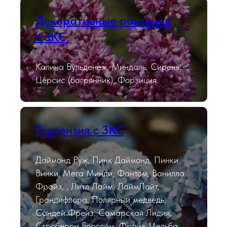
Декоративные растения
с ЗКС
Калина Бульденеж, Миндаль, Сирень,
Церсис (багрянник), Форзиция.
Гортензия с ЗКС
Даймонд Руж, Пинк Даймонд, Пинки
Винки, Мега Минди, Фантом, Ванилла
Фрайз, , Литл Лайм, ЛаймЛайт,
Грандифлора, Полярный медведь,
Сандей Фрейз, Самарская Лидия,
Строберри Блоссом, Фрайз Мельба,