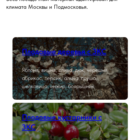
климата Москвы и Подмосковья.
Плодовые деревья с ЗКС
Яблоня, вишня, слива, дюк, черешня,
абрикос, персик, алыча, груша,
шелковица, инжир, боярышник.
Плодовые кустарники с
ЗКС