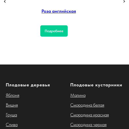
Роза английская
Подробнее
Плодовые деревья
Плодовые кустарники
Яблоня
Малина
Вишня
Смородина белая
Груша
Смородина красная
Слива
Смородина черная