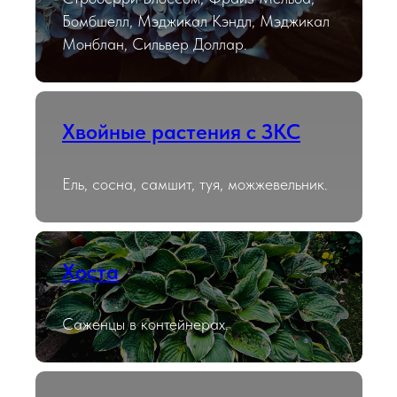
Бомбшелл, Мэджикал Кэндл, Мэджикал
Монблан, Сильвер Доллар.
Хвойные растения с ЗКС
Ель, сосна, самшит, туя, можжевельник.
Хоста
Саженцы в контейнерах.