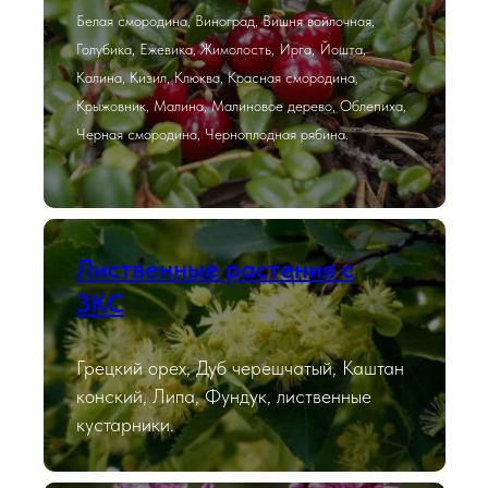
Белая смородина, Виноград, Вишня войлочная,
Голубика, Ежевика, Жимолость, Ирга, Йошта,
Калина, Кизил, Клюква, Красная смородина,
Крыжовник, Малина, Малиновое дерево, Облепиха,
Черная смородина, Черноплодная рябина.
Лиственные растения с
ЗКС
Грецкий орех, Дуб черешчатый, Каштан
конский, Липа, Фундук, лиственные
кустарники.