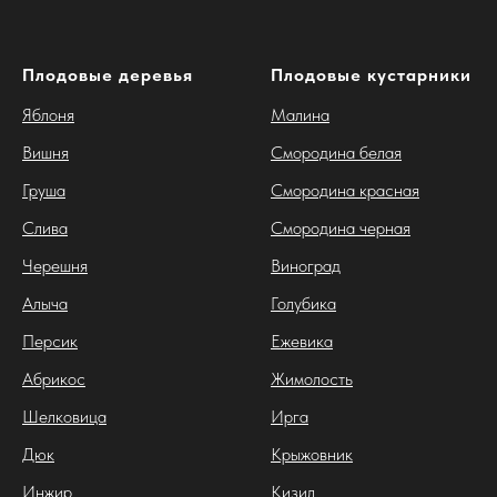
Плодовые деревья
Плодовые кустарники
Яблоня
Малина
Вишня
Смородина белая
Груша
Смородина красная
Слива
Смородина черная
Черешня
Виноград
Алыча
Голубика
Персик
Ежевика
Абрикос
Жимолость
Шелковица
Ирга
Дюк
Крыжовник
Инжир
Кизил