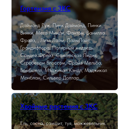
Гортензия с ЗКС
Даймонд Руж, Пинк Даймонд, Пинки
Винки, Мега Минди, Фантом, Ванилла
Фрайз, , Литл Лайм, ЛаймЛайт,
Грандифлора, Полярный медведь,
Сандей Фрейз, Самарская Лидия,
Строберри Блоссом, Фрайз Мельба,
Бомбшелл, Мэджикал Кэндл, Мэджикал
Монблан, Сильвер Доллар.
Хвойные растения с ЗКС
Ель, сосна, самшит, туя, можжевельник.