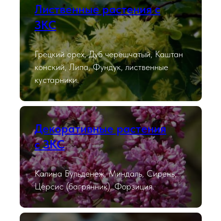
Лиственные растения с
ЗКС
Грецкий орех, Дуб черешчатый, Каштан
конский, Липа, Фундук, лиственные
кустарники.
Декоративные растения
с ЗКС
Калина Бульденеж, Миндаль, Сирень,
Церсис (багрянник), Форзиция.