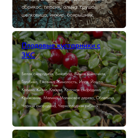
абрикос, персик, алыча, груша,
шелковица, инжир, боярышник.
Плодовые кустарники с
ЗКС
Белая смородина, Виноград, Вишня войлочная,
Голубика, Ежевика, Жимолость, Ирга, Йошта,
Калина, Кизил, Клюква, Красная смородина,
Крыжовник, Малина, Малиновое дерево, Облепиха,
Черная смородина, Черноплодная рябина.