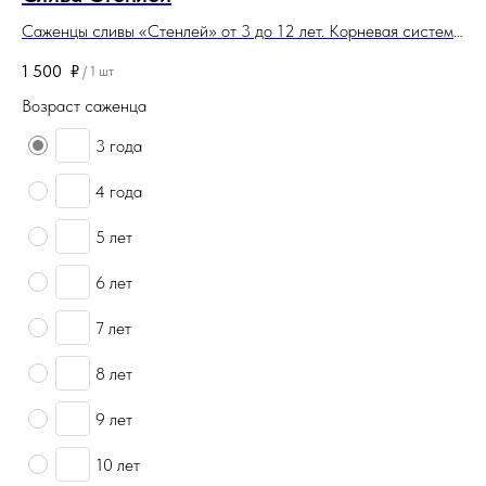
Саженцы сливы «Стенлей» от 3 до 12 лет. Корневая система
Са
закрытая. Саженцы поставляются в контейнерах (горшках) и
си
1 500
₽
60
/
1 шт
в комах.
(го
Возраст саженца
Во
3 года
4 года
5 лет
6 лет
7 лет
8 лет
9 лет
10 лет