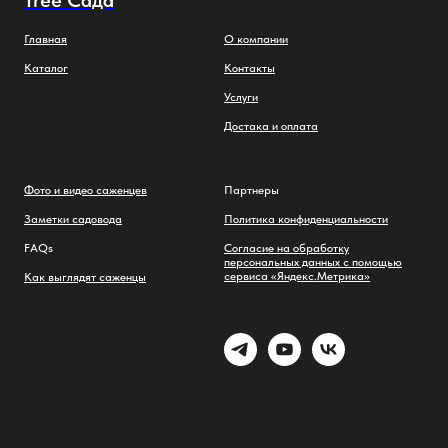
Tree Сада
Главная
О компании
Каталог
Контакты
Услуги
Достака и оплата
Фото и видео саженцев
Партнеры
Заметки садовода
Политика конфиденциальности
FAQs
Cогласие на обработку
персональных данных с помощью
сервиса «Яндекс.Метрика»
Как выглядят саженцы