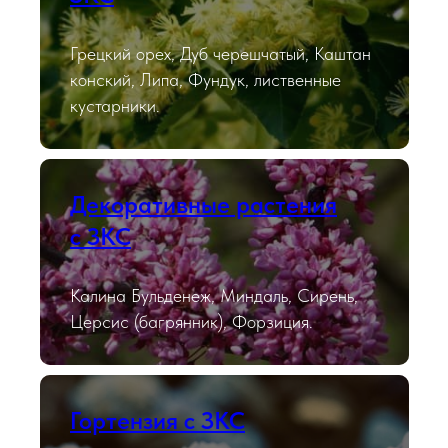
Грецкий орех, Дуб черешчатый, Каштан
конский, Липа, Фундук, лиственные
кустарники.
Декоративные растения
с ЗКС
Калина Бульденеж, Миндаль, Сирень,
Церсис (багрянник), Форзиция.
Гортензия с ЗКС