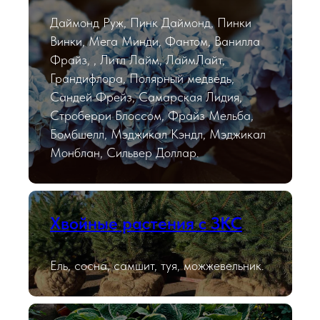
Даймонд Руж, Пинк Даймонд, Пинки
Винки, Мега Минди, Фантом, Ванилла
Фрайз, , Литл Лайм, ЛаймЛайт,
Грандифлора, Полярный медведь,
Сандей Фрейз, Самарская Лидия,
Строберри Блоссом, Фрайз Мельба,
Бомбшелл, Мэджикал Кэндл, Мэджикал
Монблан, Сильвер Доллар.
Хвойные растения с ЗКС
Ель, сосна, самшит, туя, можжевельник.