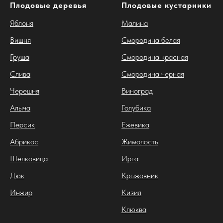
Плодовые деревья
Плодовые кустарники
Яблоня
Малина
Вишня
Смородина белая
Груша
Смородина красная
Слива
Смородина черная
Черешня
Виноград
Алыча
Голубика
Персик
Ежевика
Абрикос
Жимолость
Шелковица
Ирга
Дюк
Крыжовник
Инжир
Кизил
Клюква