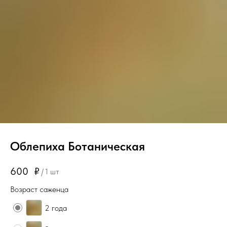
Облепиха Ботаническая
600
₽
/
1 шт
Возраст саженца
2 года