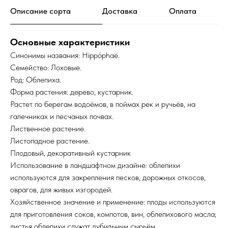
Описание сорта
Доставка
Оплата
Основные характеристики
Синонимы названия: Hippóphaë.
Семейство: Лоховые.
Род: Облепиха.
Форма растения: дерево, кустарник.
Растет по берегам водоёмов, в поймах рек и ручьёв, на
галечниках и песчаных почвах.
Лиственное растение.
Листопадное растение.
Плодовый, декоративный кустарник
Использование в ландшафтном дизайне: облепихи
используются для закрепления песков, дорожных откосов,
оврагов, для живых изгородей.
Хозяйственное значение и применение: плоды используются
для приготовления соков, компотов, вин, облепихового масла;
листья облепихи служат дубильным сырьём.