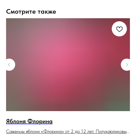
Смотрите также
Яблоня Флорина
В
Саженцы яблони «Флорина» от 2 до 12 лет. Полукарликовый
Са