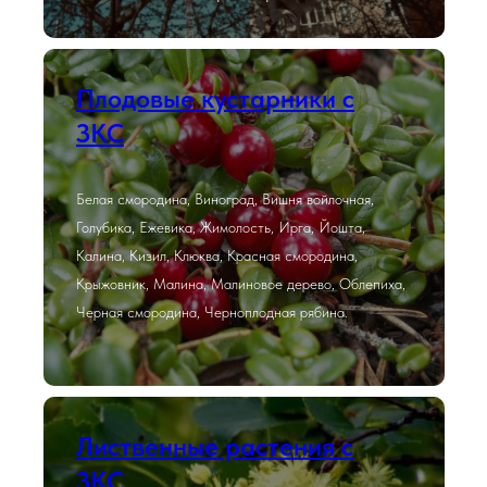
Плодовые кустарники с
ЗКС
Белая смородина, Виноград, Вишня войлочная,
Голубика, Ежевика, Жимолость, Ирга, Йошта,
Калина, Кизил, Клюква, Красная смородина,
Крыжовник, Малина, Малиновое дерево, Облепиха,
Черная смородина, Черноплодная рябина.
Лиственные растения с
ЗКС