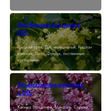
Лиственные растения с
ЗКС
Грецкий орех, Дуб черешчатый, Каштан
конский, Липа, Фундук, лиственные
кустарники.
Декоративные растения
с ЗКС
Калина Бульденеж, Миндаль, Сирень,