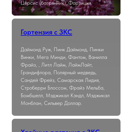
Церсис (багрянник), Форзиция.
Гортензия с ЗКС
Даймонд Руж, Пинк Даймонд, Пинки
Винки, Мега Минди, Фантом, Ванилла
Фрайз, , Литл Лайм, ЛаймЛайт,
Грандифлора, Полярный медведь,
Сандей Фрейз, Самарская Лидия,
Строберри Блоссом, Фрайз Мельба,
Бомбшелл, Мэджикал Кэндл, Мэджикал
Монблан, Сильвер Доллар.