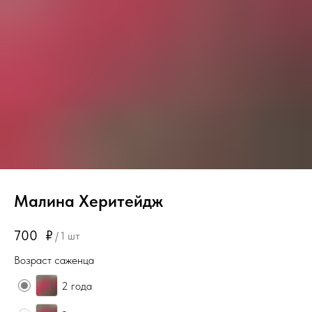
Малина Херитейдж
700
₽
/
1 шт
Возраст саженца
2 года