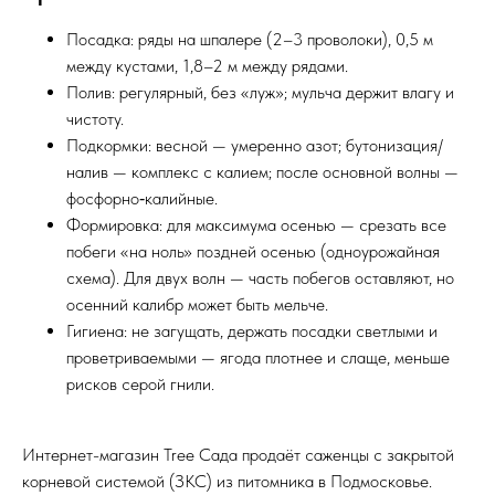
Посадка: ряды на шпалере (2–3 проволоки), 0,5 м
между кустами, 1,8–2 м между рядами.
Полив: регулярный, без «луж»; мульча держит влагу и
чистоту.
Подкормки: весной — умеренно азот; бутонизация/
налив — комплекс с калием; после основной волны —
фосфорно‑калийные.
Формировка: для максимума осенью — срезать все
побеги «на ноль» поздней осенью (одноурожайная
схема). Для двух волн — часть побегов оставляют, но
осенний калибр может быть мельче.
Гигиена: не загущать, держать посадки светлыми и
проветриваемыми — ягода плотнее и слаще, меньше
рисков серой гнили.
Интернет-магазин Tree Сада продаёт саженцы с закрытой
корневой системой (ЗКС) из питомника в Подмосковье.