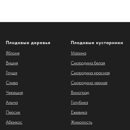
Плодовые деревья
Плодовые кустарники
Яблоня
Малина
Вишня
Смородина белая
Груша
Смородина красная
Слива
Смородина черная
Черешня
Виноград
Алыча
Голубика
Персик
Ежевика
Абрикос
Жимолость