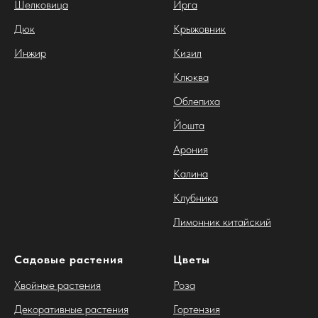
Шелковица
Ирга
Дюк
Крыжовник
Инжир
Кизил
Клюква
Облепиха
Йошта
Арония
Калина
Клубника
Лимонник китайский
Садовые растения
Цветы
Хвойные растения
Роза
Декоративные растения
Гортензия