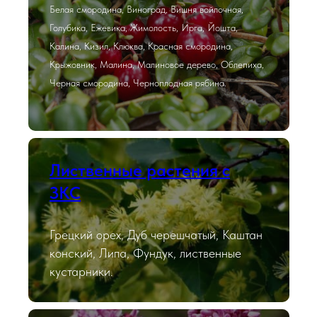
Белая смородина, Виноград, Вишня войлочная,
Голубика, Ежевика, Жимолость, Ирга, Йошта,
Калина, Кизил, Клюква, Красная смородина,
Крыжовник, Малина, Малиновое дерево, Облепиха,
Черная смородина, Черноплодная рябина.
Лиственные растения с
ЗКС
Грецкий орех, Дуб черешчатый, Каштан
конский, Липа, Фундук, лиственные
кустарники.