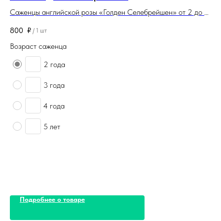
Саженцы английской розы «Голден Селебрейшен» от 2 до 5
Са
лет. Корневая система закрытая. Саженцы поставляются в
По
800
₽
75
/
1 шт
контейнерах (горшках).
По
Возраст саженца
Во
2 года
3 года
4 года
5 лет
Подробнее о товаре