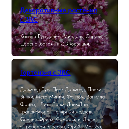
Декоративные растения
с ЗКС
Калина Бульденеж, Миндаль, Сирень,
Церсис (багрянник), Форзиция.
Гортензия с ЗКС
Даймонд Руж, Пинк Даймонд, Пинки
Винки, Мега Минди, Фантом, Ванилла
Фрайз, , Литл Лайм, ЛаймЛайт,
Грандифлора, Полярный медведь,
Сандей Фрейз, Самарская Лидия,
Строберри Блоссом, Фрайз Мельба,