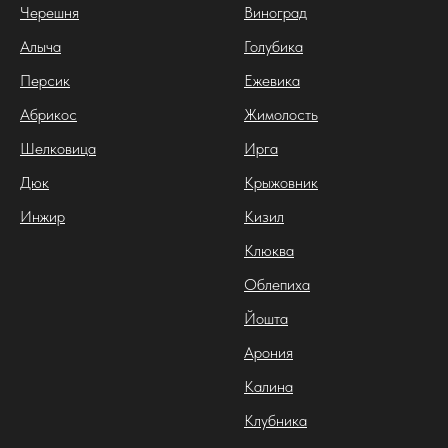
Черешня
Виноград
Алыча
Голубика
Персик
Ежевика
Абрикос
Жимолость
Шелковица
Ирга
Дюк
Крыжовник
Инжир
Кизил
Клюква
Облепиха
Йошта
Арония
Калина
Клубника