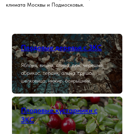
климата Москвы и Подмосковья.
Плодовые деревья с ЗКС
Яблоня, вишня, слива, дюк, черешня,
абрикос, персик, алыча, груша,
шелковица, инжир, боярышник.
Плодовые кустарники с
ЗКС