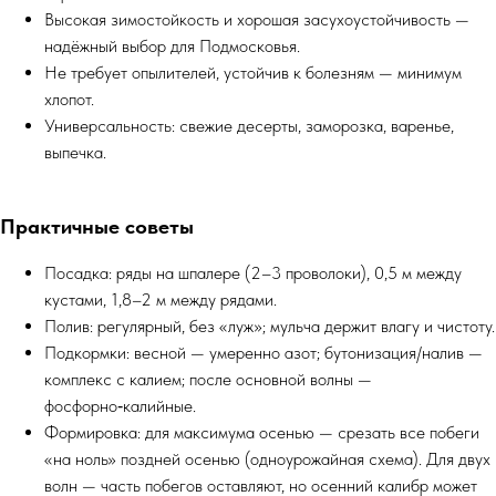
Высокая зимостойкость и хорошая засухоустойчивость —
надёжный выбор для Подмосковья.
Не требует опылителей, устойчив к болезням — минимум
хлопот.
Универсальность: свежие десерты, заморозка, варенье,
выпечка.
Практичные советы
Посадка: ряды на шпалере (2–3 проволоки), 0,5 м между
кустами, 1,8–2 м между рядами.
Полив: регулярный, без «луж»; мульча держит влагу и чистоту.
Подкормки: весной — умеренно азот; бутонизация/налив —
комплекс с калием; после основной волны —
фосфорно‑калийные.
Формировка: для максимума осенью — срезать все побеги
«на ноль» поздней осенью (одноурожайная схема). Для двух
волн — часть побегов оставляют, но осенний калибр может