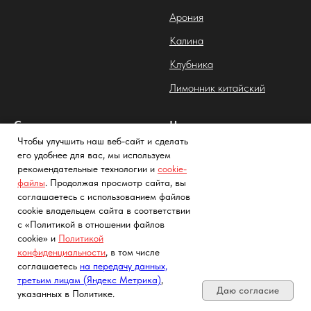
Арония
Калина
Клубника
Лимонник китайский
Садовые растения
Цветы
Чтобы улучшить наш веб-сайт и сделать
Хвойные растения
Роза
его удобнее для вас, мы используем
рекомендательные технологии и
cookie-
Декоративные растения
Гортензия
файлы
. Продолжая просмотр сайта, вы
Лиственные растения
соглашаетесь с использованием файлов
cookie владельцем сайта в соответствии
с «Политикой в отношении файлов
cookie» и
Политикой
конфиденциальности
, в том числе
Почта, телефон, Telegram, Мах
соглашаетесь
на передачу данных,
Tree Сада
третьим лицам (Яндекс Метрика)
,
Даю согласие
указанных в Политике.
Главная
О компании