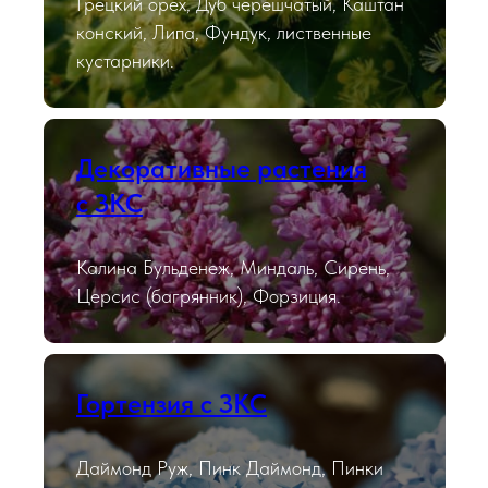
Грецкий орех, Дуб черешчатый, Каштан
конский, Липа, Фундук, лиственные
кустарники.
Декоративные растения
с ЗКС
Калина Бульденеж, Миндаль, Сирень,
Церсис (багрянник), Форзиция.
Гортензия с ЗКС
Даймонд Руж, Пинк Даймонд, Пинки