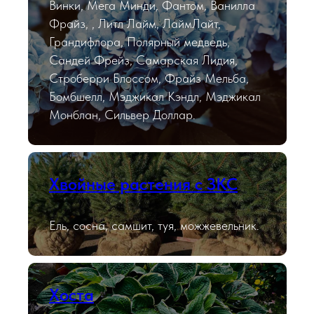
Винки, Мега Минди, Фантом, Ванилла
Фрайз, , Литл Лайм, ЛаймЛайт,
Грандифлора, Полярный медведь,
Сандей Фрейз, Самарская Лидия,
Строберри Блоссом, Фрайз Мельба,
Бомбшелл, Мэджикал Кэндл, Мэджикал
Монблан, Сильвер Доллар.
Хвойные растения с ЗКС
Ель, сосна, самшит, туя, можжевельник.
Хоста