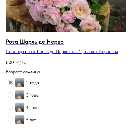
Роза Шарль де Нерво
Г
Саженцы роз «Шарль де Нерво» от 2 до 5 лет. Корневая
Са
система закрытая. Саженцы поставляются в контейнерах
до
800
₽
1 
/
1 шт
(горшках).
по
Возраст саженца
Во
2 года
3 года
4 года
5 лет