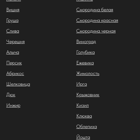
Вишня
Смородина белая
Груша
Смородина красная
Слива
Смородина черная
Черешня
Виноград
Алыча
Голубика
Персик
Ежевика
Абрикос
Жимолость
Шелковица
Ирга
Дюк
Крыжовник
Инжир
Кизил
Клюква
Облепиха
Йошта