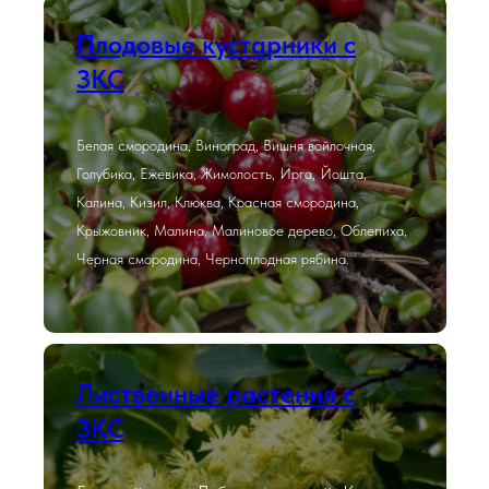
Плодовые кустарники с
ЗКС
Белая смородина, Виноград, Вишня войлочная,
Голубика, Ежевика, Жимолость, Ирга, Йошта,
Калина, Кизил, Клюква, Красная смородина,
Крыжовник, Малина, Малиновое дерево, Облепиха,
Черная смородина, Черноплодная рябина.
Лиственные растения с
ЗКС