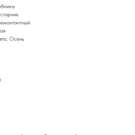
лубника
устарник
ремонтантный
тая
ето, Осень
й