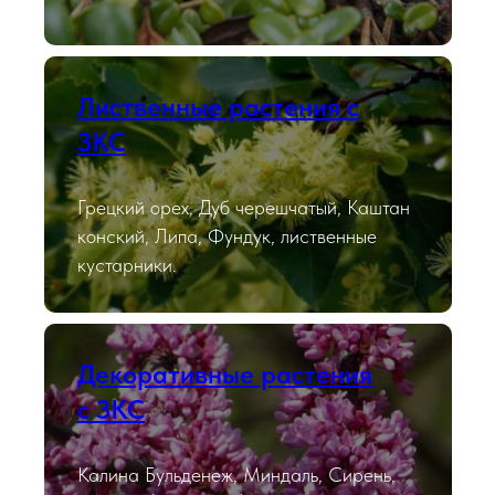
Лиственные растения с
ЗКС
Грецкий орех, Дуб черешчатый, Каштан
конский, Липа, Фундук, лиственные
кустарники.
Декоративные растения
с ЗКС
Калина Бульденеж, Миндаль, Сирень,