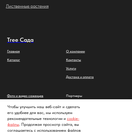
Лиственные растения
Tree Сада
Главная
О компании
Каталог
Контакты
Услуги
Достака и оплата
Фото и видео саженцев
Партнеры
Заметки садовода
Политика конфиденциальности
Чтобы улучшить наш веб-сайт и сделать
его удобнее для вас, мы используем
FAQs
Cогласие на обработку
персональных данных с помощью
рекомендательные технологии и
cookie-
сервиса «Яндекс.Метрика»
Как выглядят саженцы
файлы
. Продолжая просмотр сайта, вы
соглашаетесь с использованием файлов