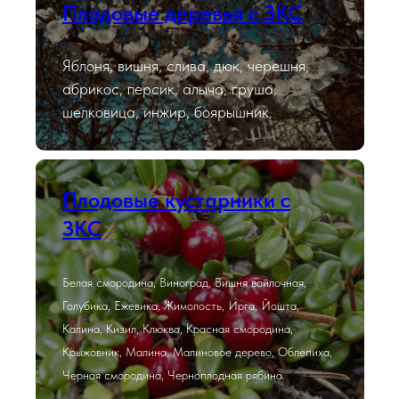
Плодовые деревья с ЗКС
Яблоня, вишня, слива, дюк, черешня,
абрикос, персик, алыча, груша,
шелковица, инжир, боярышник.
Плодовые кустарники с
ЗКС
Белая смородина, Виноград, Вишня войлочная,
Голубика, Ежевика, Жимолость, Ирга, Йошта,
Калина, Кизил, Клюква, Красная смородина,
Крыжовник, Малина, Малиновое дерево, Облепиха,
Черная смородина, Черноплодная рябина.