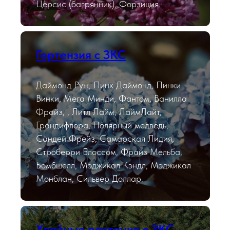
Церсис (багрянник), Форзиция.
Гортензия с ЗКС
Даймонд Руж, Пинк Даймонд, Пинки
Винки, Мега Минди, Фантом, Ванилла
Фрайз, , Литл Лайм, ЛаймЛайт,
Грандифлора, Полярный медведь,
Сандей Фрейз, Самарская Лидия,
Строберри Блоссом, Фрайз Мельба,
Бомбшелл, Мэджикал Кэндл, Мэджикал
Монблан, Сильвер Доллар.
Хвойные растения с ЗКС