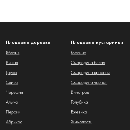
Плодовые деревья
Плодовые кустарники
Яблоня
Малина
Вишня
Смородина белая
Груша
Смородина красная
Слива
Смородина черная
Черешня
Виноград
Алыча
Голубика
Персик
Ежевика
Абрикос
Жимолость