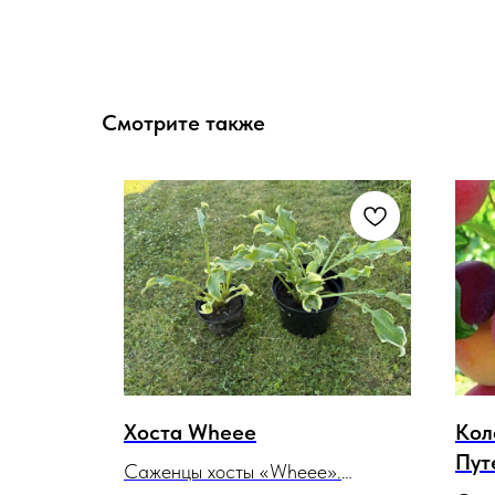
Смотрите также
Хоста Wheee
Кол
Пут
 2 до 5
Саженцы хосты «Wheee».