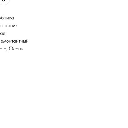
лубника
устарник
тая
ремонтантный
ето, Осень