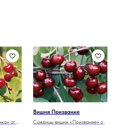
Вишня Призвание
Ко
Кв
ка» от 3
Саженцы вишни «Призвание» от