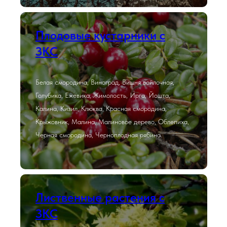
Плодовые кустарники с
ЗКС
Белая смородина, Виноград, Вишня войлочная,
Голубика, Ежевика, Жимолость, Ирга, Йошта,
Калина, Кизил, Клюква, Красная смородина,
Крыжовник, Малина, Малиновое дерево, Облепиха,
Черная смородина, Черноплодная рябина.
Лиственные растения с
ЗКС