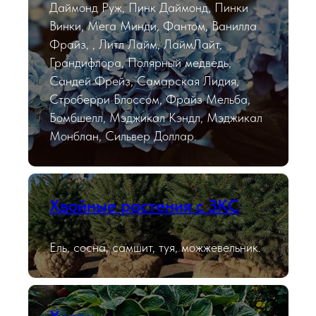
Даймонд Руж, Пинк Даймонд, Пинки
Винки, Мега Минди, Фантом, Ванилла
Фрайз, , Литл Лайм, ЛаймЛайт,
Грандифлора, Полярный медведь,
Сандей Фрейз, Самарская Лидия,
Строберри Блоссом, Фрайз Мельба,
Бомбшелл, Мэджикал Кэндл, Мэджикал
Монблан, Сильвер Доллар.
Хвойные растения с ЗКС
Ель, сосна, самшит, туя, можжевельник.