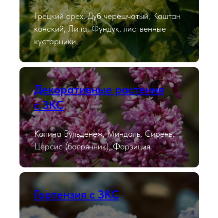
Грецкий орех, Дуб черешчатый, Каштан
конский, Липа, Фундук, лиственные
кустарники.
Декоративные растения
с ЗКС
Калина Бульденеж, Миндаль, Сирень,
Церсис (багрянник), Форзиция.
Гортензия с ЗКС