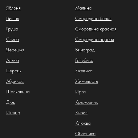
Яблоня
Малина
Вишня
Смородина белая
Груша
Смородина красная
Слива
Смородина черная
Черешня
Виноград
Алыча
Голубика
Персик
Ежевика
Абрикос
Жимолость
Шелковица
Ирга
Дюк
Крыжовник
Инжир
Кизил
Клюква
Облепиха