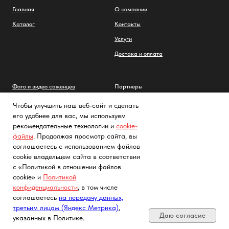
Главная
О компании
Каталог
Контакты
Услуги
Достака и оплата
Фото и видео саженцев
Партнеры
Заметки садовода
Политика конфиденциальности
Чтобы улучшить наш веб-сайт и сделать
его удобнее для вас, мы используем
FAQs
Cогласие на обработку
персональных данных с помощью
рекомендательные технологии и
cookie-
сервиса «Яндекс.Метрика»
Как выглядят саженцы
файлы
. Продолжая просмотр сайта, вы
соглашаетесь с использованием файлов
cookie владельцем сайта в соответствии
с «Политикой в отношении файлов
cookie» и
Политикой
конфиденциальности
, в том числе
Почта, телефон, Telegram, Мах
соглашаетесь
на передачу данных,
третьим лицам (Яндекс Метрика)
,
Даю согласие
указанных в Политике.