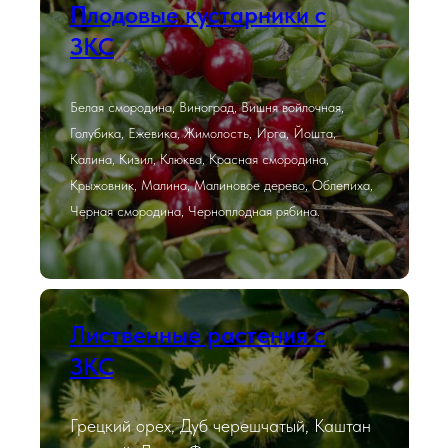
Плодовые кустарники с
ЗКС
Белая смородина, Виноград, Вишня войлочная,
Голубика, Ежевика, Жимолость, Ирга, Йошта,
Калина, Кизил, Клюква, Красная смородина,
Крыжовник, Малина, Малиновое дерево, Облепиха,
Черная смородина, Черноплодная рябина.
Лиственные растения с
ЗКС
Грецкий орех, Дуб черешчатый, Каштан