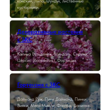
конский, Липа, Фундук, лиственные
кустарники.
Декоративные растения
с ЗКС
Калина Бульденеж, Миндаль, Сирень,
Церсис (багрянник), Форзиция.
Гортензия с ЗКС
Даймонд Руж, Пинк Даймонд, Пинки
Винки, Мега Минди, Фантом, Ванилла