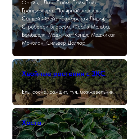
Фрайз, , Литл Лайм, ЛаймЛайт,
Грандифлора, Полярный медведь,
Сандей Фрейз, Самарская Лидия,
Строберри Блоссом, Фрайз Мельба,
Бомбшелл, Мэджикал Кэндл, Мэджикал
Монблан, Сильвер Доллар.
Хвойные растения с ЗКС
Ель, сосна, самшит, туя, можжевельник.
Хоста