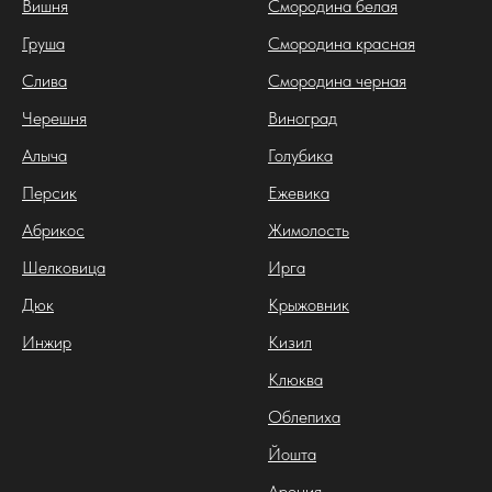
Вишня
Смородина белая
Груша
Смородина красная
Слива
Смородина черная
Черешня
Виноград
Алыча
Голубика
Персик
Ежевика
Абрикос
Жимолость
Шелковица
Ирга
Дюк
Крыжовник
Инжир
Кизил
Клюква
Облепиха
Йошта
Арония